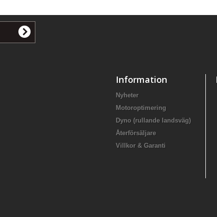
Information
Nyheter
Motoroptimering
Dyno (rullande landsväg)
Återförsäljare
Villkor & Garanti