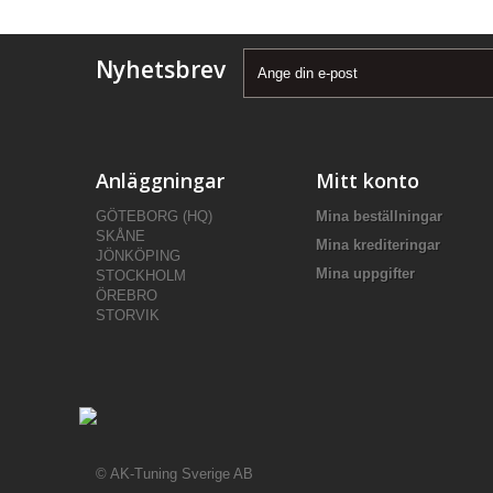
Nyhetsbrev
Anläggningar
Mitt konto
GÖTEBORG (HQ)
Mina beställningar
SKÅNE
Mina krediteringar
JÖNKÖPING
Mina uppgifter
STOCKHOLM
ÖREBRO
STORVIK
© AK-Tuning Sverige AB