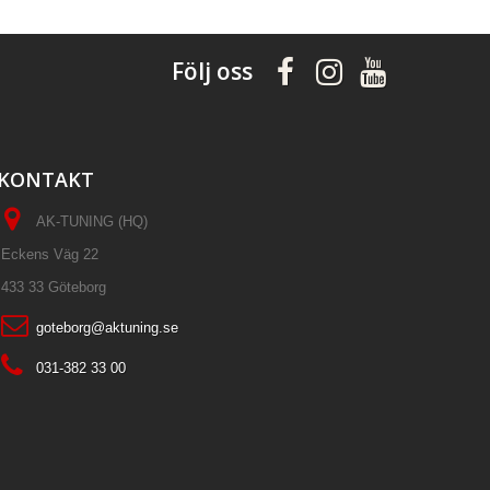
Följ oss
KONTAKT
AK-TUNING (HQ)
Eckens Väg 22
433 33 Göteborg
goteborg@aktuning.se
031-382 33 00