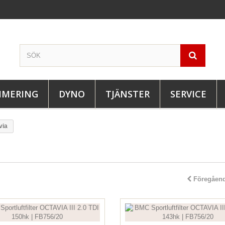
IMERING
DYNO
TJÄNSTER
SERVICE
via
Föregåen