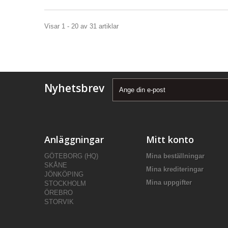
Visar 1 - 20 av 31 artiklar
Nyhetsbrev
Anläggningar
Mitt konto
GÖTEBORG (HQ)
Mina beställningar
SKÅNE
Mina krediteringar
JÖNKÖPING
Mina uppgifter
STOCKHOLM
ÖREBRO
STORVIK