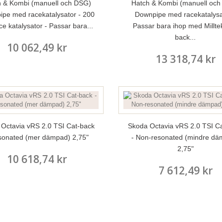
 & Kombi (manuell och DSG)
Hatch & Kombi (manuell oc
pe med racekatalysator - 200
Downpipe med racekatalysa
ace katalysator - Passar bara...
Passar bara ihop med Milltek
back...
10 062,49 kr
13 318,74 kr
Octavia vRS 2.0 TSI Cat-back
Skoda Octavia vRS 2.0 TSI C
sonated (mer dämpad) 2,75"
- Non-resonated (mindre dä
2,75"
10 618,74 kr
7 612,49 kr