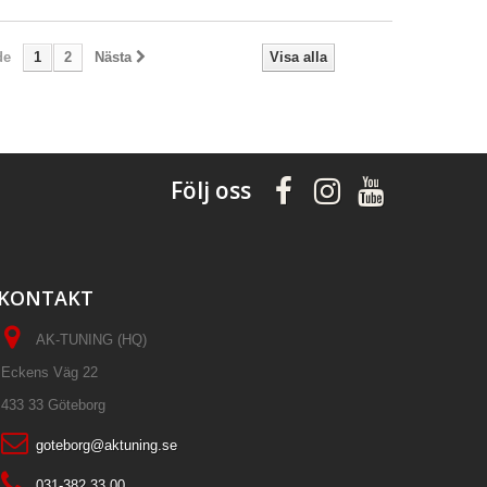
de
1
2
Nästa
Visa alla
Följ oss
KONTAKT
AK-TUNING (HQ)
Eckens Väg 22
433 33 Göteborg
goteborg@aktuning.se
031-382 33 00