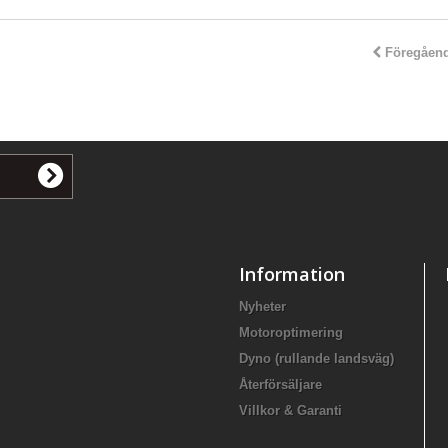
Föregåen
Information
Nyheter
Motoroptimering
Dyno (rullande landsväg)
Återförsäljare
Villkor & Garanti