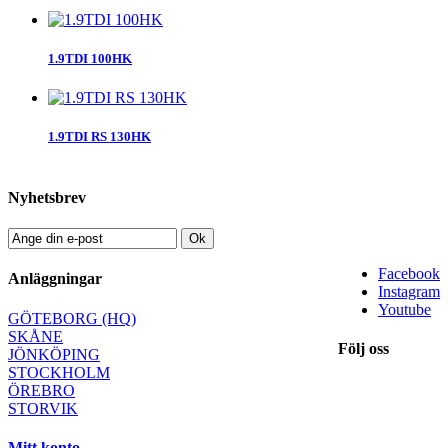
1.9TDI 100HK
1.9TDI RS 130HK
Nyhetsbrev
Ok
Facebook
Anläggningar
Instagram
Youtube
GÖTEBORG (HQ)
SKÅNE
Följ oss
JÖNKÖPING
STOCKHOLM
ÖREBRO
STORVIK
Mitt konto