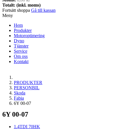
Totalt: (inkl. moms)
Fortsätt shoppa
Gå till kassan
Meny
Hem
Produkter
Motoroptimering
Dyno
Tjänster
Service
Om oss
Kontakt
PRODUKTER
PERSONBIL
Skoda
Fabia
6Y 00-07
6Y 00-07
1.4TDI 70HK