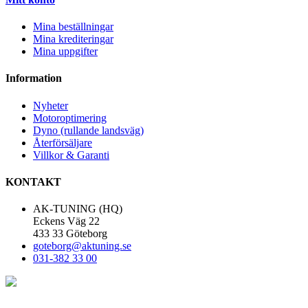
Mina beställningar
Mina krediteringar
Mina uppgifter
Information
Nyheter
Motoroptimering
Dyno (rullande landsväg)
Återförsäljare
Villkor & Garanti
KONTAKT
AK-TUNING (HQ)
Eckens Väg 22
433 33 Göteborg
goteborg@aktuning.se
031-382 33 00