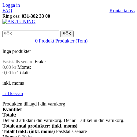
Logga in
FAQ
Kontakta oss
Ring oss:
031-382 33 00
SÖK
VARUKORG
0
Produkt
Produkter
(Tom)
Inga produkter
Fastställs senare
Frakt:
0,00 kr
Moms:
0,00 kr
Totalt:
inkl. moms
Till kassan
Produkten tilllagd i din varukorg
Kvantitet
Totalt:
Det är
0
artiklar i din varukorg.
Det är 1 artikel in din varukorg.
Totalt antal produkter: (inkl. moms)
Totalt frakt: (inkl. moms)
Fastställs senare
Moms:
0,00 kr