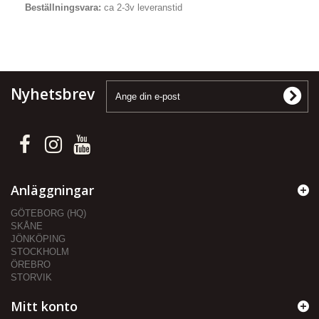
Beställningsvara:
ca 2-3v leveranstid
Nyhetsbrev
Anläggningar
GÖTEBORG (HQ)
SKÅNE
JÖNKÖPING
STOCKHOLM
ÖREBRO
STORVIK
Mitt konto