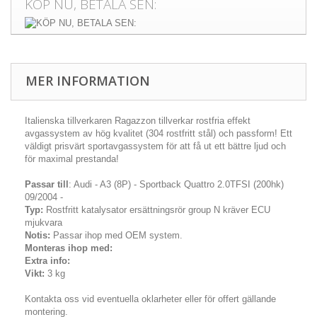
KÖP NU, BETALA SEN:
MER INFORMATION
Italienska tillverkaren Ragazzon tillverkar rostfria effekt
avgassystem av hög kvalitet (304 rostfritt stål) och passform! Ett
väldigt prisvärt sportavgassystem för att få ut ett bättre ljud och
för maximal prestanda!
Passar till
: Audi - A3 (8P) - Sportback Quattro 2.0TFSI (200hk)
09/2004 -
Typ:
Rostfritt katalysator ersättningsrör group N kräver ECU
mjukvara
Notis:
Passar ihop med OEM system.
Monteras ihop med:
Extra info:
Vikt:
3 kg
Kontakta oss vid eventuella oklarheter eller för offert gällande
montering.