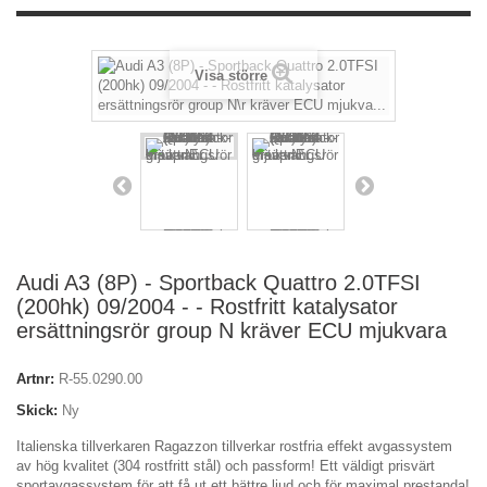
Visa större
Audi A3 (8P) - Sportback Quattro 2.0TFSI
(200hk) 09/2004 - - Rostfritt katalysator
ersättningsrör group N kräver ECU mjukvara
Artnr:
R-55.0290.00
Skick:
Ny
Italienska tillverkaren Ragazzon tillverkar rostfria effekt avgassystem
av hög kvalitet (304 rostfritt stål) och passform! Ett väldigt prisvärt
sportavgassystem för att få ut ett bättre ljud och för maximal prestanda!