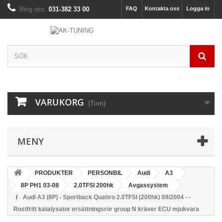
Ring oss:
031-382 33 00
FAQ
Kontakta oss
Logga in
VARUKORG
(Tom)
MENY
PRODUKTER
PERSONBIL
Audi
A3
8P PH1 03-08
2.0TFSI 200hk
Avgassystem
Audi A3 (8P) - Sportback Quattro 2.0TFSI (200hk) 09/2004 - -
Rostfritt katalysator ersättningsrör group N kräver ECU mjukvara