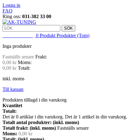
Logga in
FAQ
Ring oss:
031-382 33 00
SÖK
VARUKORG
0
Produkt
Produkter
(Tom)
Inga produkter
Fastställs senare
Frakt:
0,00 kr
Moms:
0,00 kr
Totalt:
inkl. moms
Till kassan
Produkten tilllagd i din varukorg
Kvantitet
Totalt:
Det är
0
artiklar i din varukorg.
Det är 1 artikel in din varukorg.
Totalt antal produkter: (inkl. moms)
Totalt frakt: (inkl. moms)
Fastställs senare
Moms:
0,00 kr
Totalt: (inkl. moms)