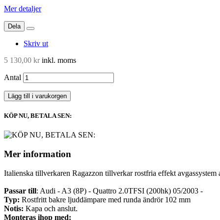
Mer detaljer
Dela
Skriv ut
5 130,00 kr
inkl. moms
Antal
Lägg till i varukorgen
KÖP NU, BETALA SEN:
Mer information
Italienska tillverkaren Ragazzon tillverkar rostfria effekt avgassystem a
Passar till
: Audi - A3 (8P) - Quattro 2.0TFSI (200hk) 05/2003 -
Typ:
Rostfritt bakre ljuddämpare med runda ändrör 102 mm
Notis:
Kapa och anslut.
Monteras ihop med: