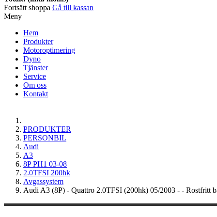
Fortsätt shoppa
Gå till kassan
Meny
Hem
Produkter
Motoroptimering
Dyno
Tjänster
Service
Om oss
Kontakt
PRODUKTER
PERSONBIL
Audi
A3
8P PH1 03-08
2.0TFSI 200hk
Avgassystem
Audi A3 (8P) - Quattro 2.0TFSI (200hk) 05/2003 - - Rostfritt