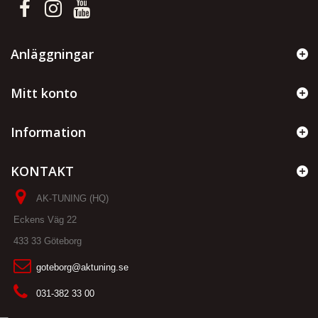
Anläggningar
Mitt konto
Information
KONTAKT
AK-TUNING (HQ)
Eckens Väg 22
433 33 Göteborg
goteborg@aktuning.se
031-382 33 00