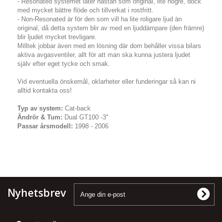
- Resonated systemet låter nästan som original, lite högre, dock
med mycket bättre flöde och tillverkat i rostfritt.
- Non-Resonated är för den som vill ha lite roligare ljud än
original, då detta system blir av med en ljuddämpare (den främre)
blir ljudet mycket trevligare.
Milltek jobbar även med en lösning där dom behåller vissa bilars
aktiva avgasventiler, allt för att man ska kunna justera ljudet
själv efter eget tycke och smak.
Vid eventuella önskemål, oklarheter eller funderingar så kan ni
alltid kontakta oss!
Typ av system:
Cat-back
Ändrör & Tum:
Dual GT100 -3"
Passar årsmodell:
1998 - 2006
Nyhetsbrev