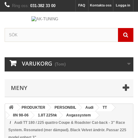
Ring oss:
031-382 33 00
FAQ
Kontakta oss
Logga in
VARUKORG
(Tom)
MENY
PRODUKTER
PERSONBIL
Audi
TT
8N 98-06
1.8T 225hk
Avgassystem
Audi TT 180 / 225 quattro Coupe & Roadster Cat-back - 3" Race
System. Resonated (mer dämpad). Black Velvet ändrör. Passar 225
model enbart 3"