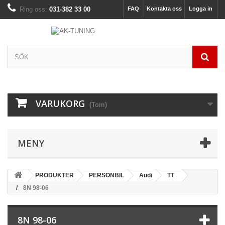
Ring oss:
031-382 33 00
FAQ
Kontakta oss
Logga in
VARUKORG
(Tom)
MENY
PRODUKTER
PERSONBIL
Audi
TT
8N 98-06
8N 98-06