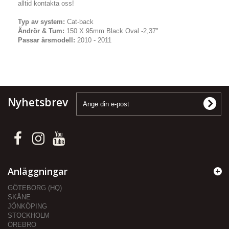
alltid kontakta oss!
Typ av system:
Cat-back
Ändrör & Tum:
150 X 95mm Black Oval -2,37"
Passar årsmodell:
2010 - 2011
Nyhetsbrev
Anläggningar
GÖTEBORG (HQ)
SKÅNE
JÖNKÖPING
STOCKHOLM
ÖREBRO