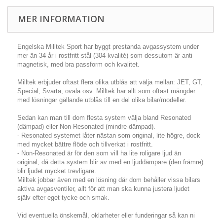
MER INFORMATION
Engelska Milltek Sport har byggt prestanda avgassystem under
mer än 34 år i rostfritt stål (304 kvalité) som dessutom är anti-
magnetisk, med bra passform och kvalitet.
Milltek erbjuder oftast flera olika utblås att välja mellan: JET, GT,
Special, Svarta, ovala osv. Milltek har allt som oftast mängder
med lösningar gällande utblås till en del olika bilar/modeller.
Sedan kan man till dom flesta system välja bland Resonated
(dämpad) eller Non-Resonated (mindre-dämpad).
- Resonated systemet låter nästan som original, lite högre, dock
med mycket bättre flöde och tillverkat i rostfritt.
- Non-Resonated är för den som vill ha lite roligare ljud än
original, då detta system blir av med en ljuddämpare (den främre)
blir ljudet mycket trevligare.
Milltek jobbar även med en lösning där dom behåller vissa bilars
aktiva avgasventiler, allt för att man ska kunna justera ljudet
själv efter eget tycke och smak.
Vid eventuella önskemål, oklarheter eller funderingar så kan ni