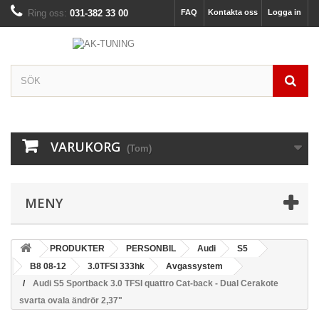
Ring oss:
031-382 33 00
FAQ
Kontakta oss
Logga in
VARUKORG
(Tom)
MENY
PRODUKTER
PERSONBIL
Audi
S5
B8 08-12
3.0TFSI 333hk
Avgassystem
Audi S5 Sportback 3.0 TFSI quattro Cat-back - Dual Cerakote
svarta ovala ändrör 2,37"