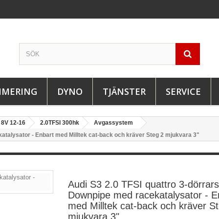
IMERING
DYNO
TJÄNSTER
SERVICE
8V 12-16
2.0TFSI 300hk
Avgassystem
atalysator - Enbart med Milltek cat-back och kräver Steg 2 mjukvara 3"
Audi S3 2.0 TFSI quattro 3-dörrar
Downpipe med racekatalysator - E
med Milltek cat-back och kräver S
mjukvara 3"