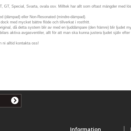
JET, GT, Special, Svarta, ovala osv. Milltek har allt som oftast mängder med lösn
ted (dämpad) eller Non-Resonated (mindre-dämpad).
dock med mycket bättre flöde och tillverkat i rostfritt.
original, då detta system blir av med en ljuddämpare (den främre) blir ljudet my
lars aktiva avgasventiler, allt för att man ska kunna justera ljudet själv eft
 ni alltid kontakta oss!
Information