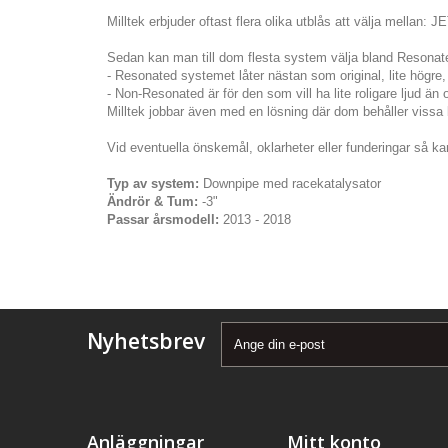
Milltek erbjuder oftast flera olika utblås att välja mellan: 
Sedan kan man till dom flesta system välja bland Resona
- Resonated systemet låter nästan som original, lite högre, 
- Non-Resonated är för den som vill ha lite roligare ljud än 
Milltek jobbar även med en lösning där dom behåller vissa bi
Vid eventuella önskemål, oklarheter eller funderingar så kan
Typ av system:
Downpipe med racekatalysator
Ändrör & Tum:
-3"
Passar årsmodell:
2013 - 2018
Nyhetsbrev
Anläggningar
Mitt konto