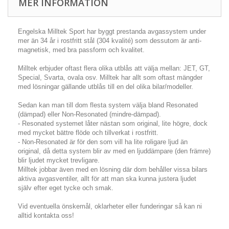
MER INFORMATION
Engelska Milltek Sport har byggt prestanda avgassystem under
mer än 34 år i rostfritt stål (304 kvalité) som dessutom är anti-
magnetisk, med bra passform och kvalitet.
Milltek erbjuder oftast flera olika utblås att välja mellan: JET, GT,
Special, Svarta, ovala osv. Milltek har allt som oftast mängder
med lösningar gällande utblås till en del olika bilar/modeller.
Sedan kan man till dom flesta system välja bland Resonated
(dämpad) eller Non-Resonated (mindre-dämpad).
- Resonated systemet låter nästan som original, lite högre, dock
med mycket bättre flöde och tillverkat i rostfritt.
- Non-Resonated är för den som vill ha lite roligare ljud än
original, då detta system blir av med en ljuddämpare (den främre)
blir ljudet mycket trevligare.
Milltek jobbar även med en lösning där dom behåller vissa bilars
aktiva avgasventiler, allt för att man ska kunna justera ljudet
själv efter eget tycke och smak.
Vid eventuella önskemål, oklarheter eller funderingar så kan ni
alltid kontakta oss!