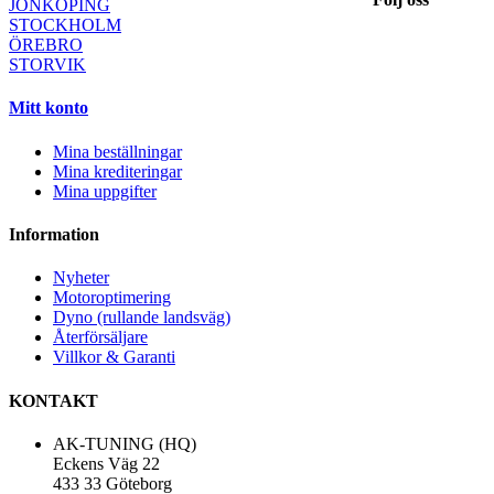
JÖNKÖPING
STOCKHOLM
ÖREBRO
STORVIK
Mitt konto
Mina beställningar
Mina krediteringar
Mina uppgifter
Information
Nyheter
Motoroptimering
Dyno (rullande landsväg)
Återförsäljare
Villkor & Garanti
KONTAKT
AK-TUNING (HQ)
Eckens Väg 22
433 33 Göteborg