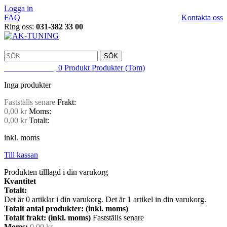
Logga in
FAQ
Kontakta oss
Ring oss:
031-382 33 00
SÖK
VARUKORG
0
Produkt
Produkter
(Tom)
Inga produkter
Fastställs senare
Frakt:
0,00 kr
Moms:
0,00 kr
Totalt:
inkl. moms
Till kassan
Produkten tilllagd i din varukorg
Kvantitet
Totalt:
Det är
0
artiklar i din varukorg.
Det är 1 artikel in din varukorg.
Totalt antal produkter: (inkl. moms)
Totalt frakt: (inkl. moms)
Fastställs senare
Moms:
0,00 kr