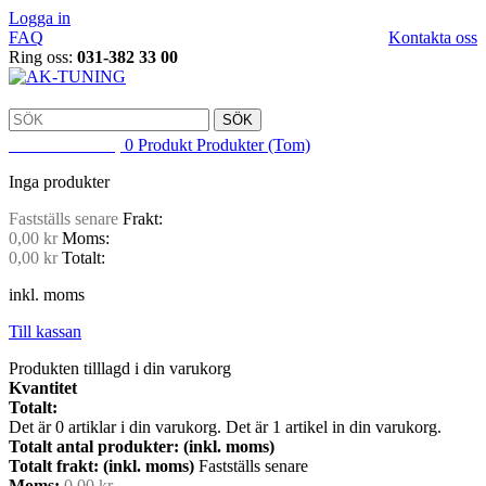
Logga in
FAQ
Kontakta oss
Ring oss:
031-382 33 00
SÖK
VARUKORG
0
Produkt
Produkter
(Tom)
Inga produkter
Fastställs senare
Frakt:
0,00 kr
Moms:
0,00 kr
Totalt:
inkl. moms
Till kassan
Produkten tilllagd i din varukorg
Kvantitet
Totalt:
Det är
0
artiklar i din varukorg.
Det är 1 artikel in din varukorg.
Totalt antal produkter: (inkl. moms)
Totalt frakt: (inkl. moms)
Fastställs senare
Moms:
0,00 kr