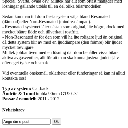
Special, Svarta, ovala osv. Milltek har allt som oftast mängder med
lösningar gällande utblås till en del olika bilar/modeller.
Sedan kan man till dom flesta system välja bland Resonated
(dämpad) eller Non-Resonated (mindre-dämpad).
- Resonated systemet låter nästan som original, lite högre, dock med
mycket bättre flöde och tillverkat i rostfritt.
- Non-Resonated är för den som vill ha lite roligare ljud än original,
då detta system blir av med en ljuddämpare (den främre) blir ljudet
mycket trevligare.
Milltek jobbar även med en lösning där dom behåller vissa bilars
aktiva avgasventiler, allt för att man ska kunna justera ljudet själv
efter eget tycke och smak.
Vid eventuella önskemål, oklarheter eller funderingar så kan ni alltid
kontakta oss!
Typ av system:
Cat-back
Ändrör & Tum:
Dubbla 90mm GT90 -3"
Passar årsmodell:
2011 - 2012
Nyhetsbrev
Ok