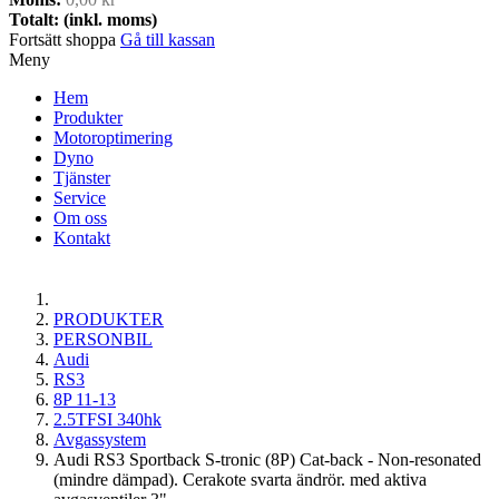
Totalt: (inkl. moms)
Fortsätt shoppa
Gå till kassan
Meny
Hem
Produkter
Motoroptimering
Dyno
Tjänster
Service
Om oss
Kontakt
PRODUKTER
PERSONBIL
Audi
RS3
8P 11-13
2.5TFSI 340hk
Avgassystem
Audi RS3 Sportback S-tronic (8P) Cat-back - Non-resonated
(mindre dämpad). Cerakote svarta ändrör. med aktiva