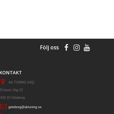
Följ oss
KONTAKT
AK-TUNING (HQ)
Eckens Väg 22
433 33 Göteborg
goteborg@aktuning.se