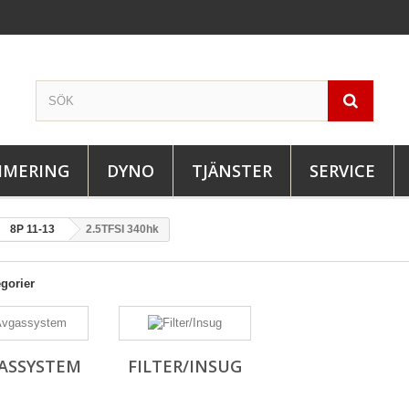
IMERING
DYNO
TJÄNSTER
SERVICE
8P 11-13
2.5TFSI 340hk
gorier
ASSYSTEM
FILTER/INSUG