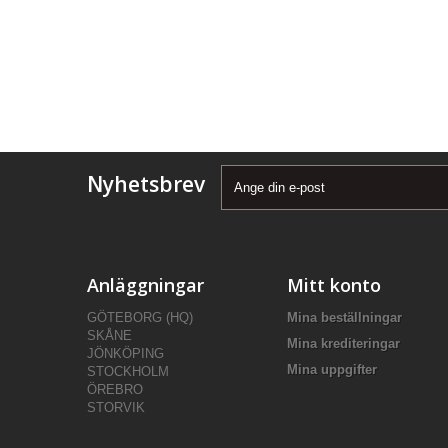
Nyhetsbrev
Anläggningar
Mitt konto
GÖTEBORG (HQ)
Mina beställningar
SKÅNE
Mina krediteringar
JÖNKÖPING
Mina uppgifter
STOCKHOLM
ÖREBRO
STORVIK