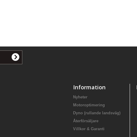
Information
Nyheter
Motoroptimering
Dyno (rullande landsväg)
Återförsäljare
Villkor & Garanti