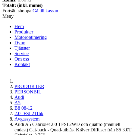
Totalt: (inkl. moms)
Fortsätt shoppa
Gå till kassan
Meny
Hem
Produkter
Motoroptimering
Dyno
Tjänster
Service
Om oss
Kontakt
PRODUKTER
PERSONBIL
Audi
A5
B8 08-12
2.0TFSI 211hk
Avgassystem
Audi A5 Cabriolet 2.0 TFSI 2WD och quattro (manuell
endast) Cat-back - Quad-utblås. Kräver Diffuser från S5 3.0T