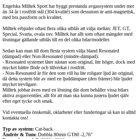
Engelska Milltek Sport har byggt prestanda avgassystem under mer
än 34 år i rostfritt stål (304 kvalité) som dessutom är anti-magnetisk,
med bra passform och kvalitet.
Milltek erbjuder oftast flera olika utblås att välja mellan: JET, GT,
Special, Svarta, ovala osv. Milltek har allt som oftast mängder med
lösningar gällande utblås till en del olika bilar/modeller.
Sedan kan man till dom flesta system välja bland Resonated
(dämpad) eller Non-Resonated (mindre-dämpad).
- Resonated systemet låter nästan som original, lite högre, dock med
mycket bättre flöde och tillverkat i rostfritt.
- Non-Resonated är för den som vill ha lite roligare ljud än original,
då detta system blir av med en ljuddämpare (den främre) blir ljudet
mycket trevligare.
Milltek jobbar även med en lösning där dom behåller vissa bilars
aktiva avgasventiler, allt för att man ska kunna justera ljudet själv
efter eget tycke och smak.
Vid eventuella önskemål, oklarheter eller funderingar så kan ni alltid
kontakta oss!
Typ av system:
Cat-back
Ändrör & Tum:
Dubbla 80mm GT80 -2,76"