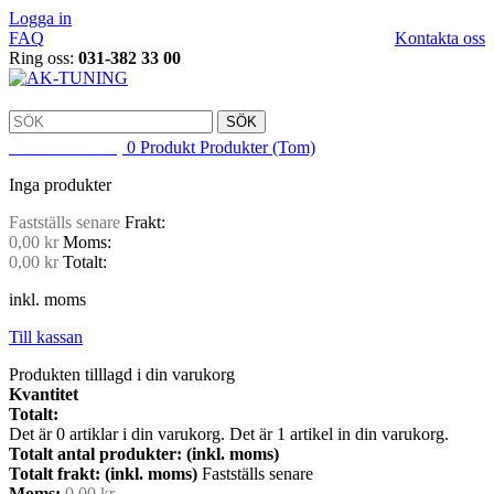
Logga in
FAQ
Kontakta oss
Ring oss:
031-382 33 00
SÖK
VARUKORG
0
Produkt
Produkter
(Tom)
Inga produkter
Fastställs senare
Frakt:
0,00 kr
Moms:
0,00 kr
Totalt:
inkl. moms
Till kassan
Produkten tilllagd i din varukorg
Kvantitet
Totalt:
Det är
0
artiklar i din varukorg.
Det är 1 artikel in din varukorg.
Totalt antal produkter: (inkl. moms)
Totalt frakt: (inkl. moms)
Fastställs senare
Moms:
0,00 kr