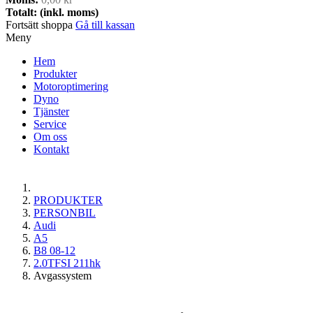
Totalt: (inkl. moms)
Fortsätt shoppa
Gå till kassan
Meny
Hem
Produkter
Motoroptimering
Dyno
Tjänster
Service
Om oss
Kontakt
PRODUKTER
PERSONBIL
Audi
A5
B8 08-12
2.0TFSI 211hk
Avgassystem