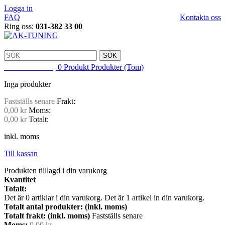
Logga in
FAQ
Kontakta oss
Ring oss:
031-382 33 00
SÖK
VARUKORG
0
Produkt
Produkter
(Tom)
Inga produkter
Fastställs senare
Frakt:
0,00 kr
Moms:
0,00 kr
Totalt:
inkl. moms
Till kassan
Produkten tilllagd i din varukorg
Kvantitet
Totalt:
Det är
0
artiklar i din varukorg.
Det är 1 artikel in din varukorg.
Totalt antal produkter: (inkl. moms)
Totalt frakt: (inkl. moms)
Fastställs senare
Moms:
0,00 kr