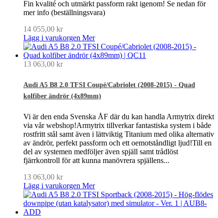
Fin kvalité och utmärkt passform rakt igenom! Se nedan för
mer info (beställningsvara)
14 055,00 kr
Lägg i varukorgen
Mer
13 063,00 kr
Audi A5 B8 2.0 TFSI Coupé/Cabriolet (2008-2015) - Quad
kolfiber ändrör (4x89mm)
Vi är den enda Svenska ÅF där du kan handla Armytrix direkt
via vår webshop!Armytrix tillverkar fantastiska system i både
rostfritt stål samt även i lättviktig Titanium med olika alternativ
av ändrör, perfekt passform och ett oemotståndligt ljud!Till en
del av systemen medföljer även spjäll samt trådlöst
fjärrkontroll för att kunna manövrera spjällens...
13 063,00 kr
Lägg i varukorgen
Mer