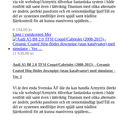
via vår webshop!Armytrix tillverkar fantastiska system i både
rostfritt stål samt även i lättviktig Titanium med olika alternativ
av ändrör, perfekt passform och ett oemotståndligt ljud!Till en
del av systemen medföljer även spjäll samt trådlöst
fjärrkontroll för att kunna manövrera spjällens...
8 194,00 kr
Lägg i varukorgen
Mer
11 638,00 kr
Audi A5 B8 2.0 TFSI Coupé/Cabriolet (2008-2015) - Ceramic
Coated Hög-flödes downpipe (utan katalysator) med simulator -
Ver. 1
Vi är den enda Svenska ÅF där du kan handla Armytrix direkt
via vår webshop!Armytrix tillverkar fantastiska system i både
rostfritt stål samt även i lättviktig Titanium med olika alternativ
av ändrör, perfekt passform och ett oemotståndligt ljud!Till en
del av systemen medföljer även spjäll samt trådlöst
fjärrkontroll för att kunna manövrera spjällens...