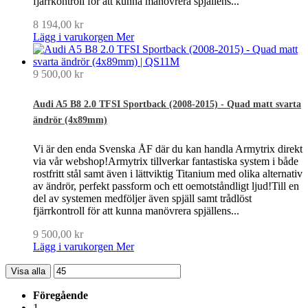
fjärrkontroll för att kunna manövrera spjällens...
8 194,00 kr
Lägg i varukorgen
Mer
9 500,00 kr
Audi A5 B8 2.0 TFSI Sportback (2008-2015) - Quad matt svarta
ändrör (4x89mm)
Vi är den enda Svenska ÅF där du kan handla Armytrix direkt
via vår webshop!Armytrix tillverkar fantastiska system i både
rostfritt stål samt även i lättviktig Titanium med olika alternativ
av ändrör, perfekt passform och ett oemotståndligt ljud!Till en
del av systemen medföljer även spjäll samt trådlöst
fjärrkontroll för att kunna manövrera spjällens...
9 500,00 kr
Lägg i varukorgen
Mer
Visa alla
Föregående
1