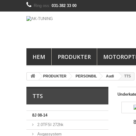
Ring oss:
031-382 33 00
HEM
PRODUKTER
MOTOROPT
PRODUKTER
PERSONBIL
Audi
TTS
Underkate
TTS
8J 08-14
8
2.0TFSI 272hk
Avgassystem