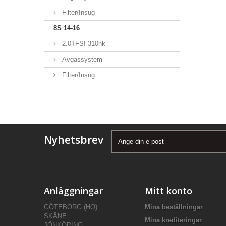
Filter/Insug
8S 14-16
2.0TFSI 310hk
Avgassystem
Filter/Insug
Nyhetsbrev
Anläggningar
Mitt konto
GÖTEBORG (HQ)
Mina beställningar
SKÅNE
Mina krediteringar
JÖNKÖPING