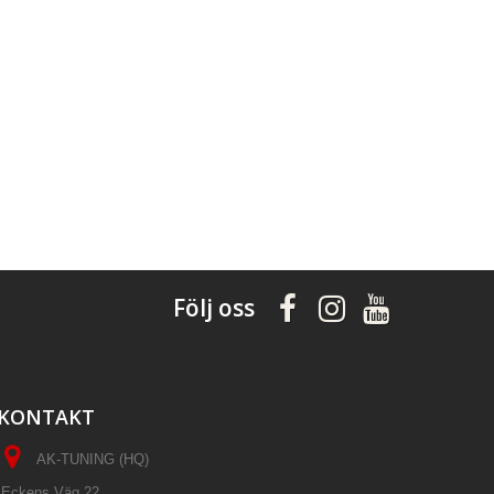
Följ oss
KONTAKT
AK-TUNING (HQ)
Eckens Väg 22