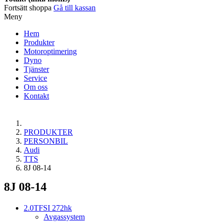
Fortsätt shoppa
Gå till kassan
Meny
Hem
Produkter
Motoroptimering
Dyno
Tjänster
Service
Om oss
Kontakt
PRODUKTER
PERSONBIL
Audi
TTS
8J 08-14
8J 08-14
2.0TFSI 272hk
Avgassystem