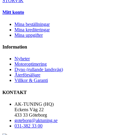
STORVIK
Mitt konto
Mina beställningar
Mina krediteringar
Mina uppgifter
Information
Nyheter
Motoroptimering
Dyno (rullande landsväg)
Återförsäljare
Villkor & Garanti
KONTAKT
AK-TUNING (HQ)
Eckens Väg 22
433 33 Göteborg
goteborg@aktuning.se
031-382 33 00