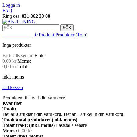
Logga in
FAQ
Ring oss:
031-382 33 00
SÖK
VARUKORG
0
Produkt
Produkter
(Tom)
Inga produkter
Fastställs senare
Frakt:
0,00 kr
Moms:
0,00 kr
Totalt:
inkl. moms
Till kassan
Produkten tilllagd i din varukorg
Kvantitet
Totalt:
Det är
0
artiklar i din varukorg.
Det är 1 artikel in din varukorg.
Totalt antal produkter: (inkl. moms)
Totalt frakt: (inkl. moms)
Fastställs senare
Moms:
0,00 kr
Totalt: (inkl. moms)