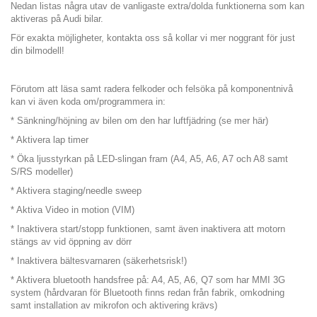
Nedan listas några utav de vanligaste extra/dolda funktionerna som kan
aktiveras på Audi bilar.
För exakta möjligheter, kontakta oss så kollar vi mer noggrant för just
din bilmodell!
Förutom att läsa samt radera felkoder och felsöka på komponentnivå
kan vi även koda om/programmera in:
* Sänkning/höjning av bilen om den har luftfjädring (
se mer här
)
* Aktivera lap timer
* Öka ljusstyrkan på LED-slingan fram (A4, A5, A6, A7 och A8 samt
S/RS modeller)
* Aktivera staging/needle sweep
* Aktiva Video in motion (VIM)
* Inaktivera start/stopp funktionen, samt även inaktivera att motorn
stängs av vid öppning av dörr
* Inaktivera bältesvarnaren (säkerhetsrisk!)
* Aktivera bluetooth handsfree på: A4, A5, A6, Q7 som har MMI 3G
system (hårdvaran för Bluetooth finns redan från fabrik, omkodning
samt installation av mikrofon och aktivering krävs)