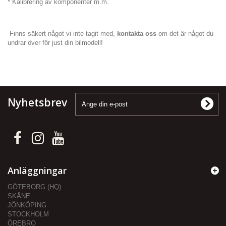
* Kalibrering av komponenter m.m.
Finns säkert något vi inte tagit med,
kontakta oss
om det är något du
undrar över för just din bilmodell!
Nyhetsbrev
Anläggningar
GÖTEBORG (HQ)
SKÅNE
JÖNKÖPING
STOCKHOLM
ÖREBRO