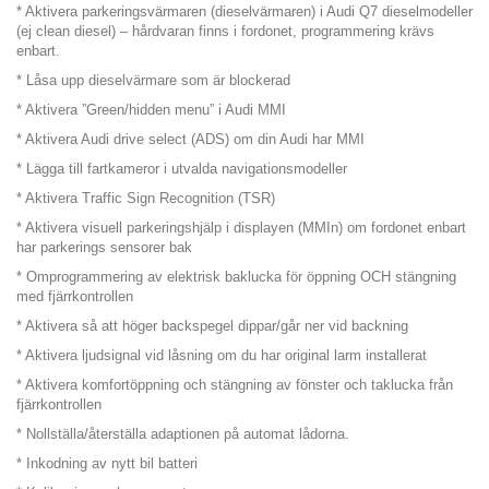
* Aktivera parkeringsvärmaren (dieselvärmaren) i Audi Q7 dieselmodeller
(ej clean diesel) – hårdvaran finns i fordonet, programmering krävs
enbart.
* Låsa upp dieselvärmare som är blockerad
* Aktivera ”Green/hidden menu” i Audi MMI
* Aktivera Audi drive select (ADS) om din Audi har MMI
* Lägga till fartkameror i utvalda navigationsmodeller
* Aktivera Traffic Sign Recognition (TSR)
* Aktivera visuell parkeringshjälp i displayen (MMIn) om fordonet enbart
har parkerings sensorer bak
* Omprogrammering av elektrisk baklucka för öppning OCH stängning
med fjärrkontrollen
* Aktivera så att höger backspegel dippar/går ner vid backning
* Aktivera ljudsignal vid låsning om du har original larm installerat
* Aktivera komfortöppning och stängning av fönster och taklucka från
fjärrkontrollen
* Nollställa/återställa adaptionen på automat lådorna.
* Inkodning av nytt bil batteri