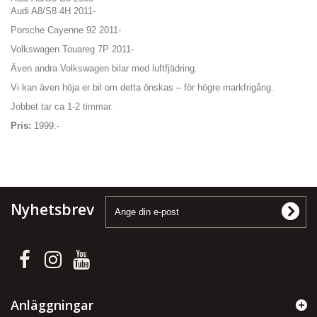
Audi A8/S8 4H 2011-
Porsche Cayenne 92 2011-
Volkswagen Touareg 7P 2011-
Även andra Volkswagen bilar med luftfjädring.
Vi kan även höja er bil om detta önskas – för högre markfrigång.
Jobbet tar ca 1-2 timmar.
Pris:
1999:-
Nyhetsbrev
Anläggningar