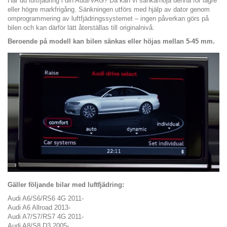
Har du luftfjädring i din Audi/VAG? Då kan vi sänka/höja denna för lägre
eller högre markfrigång. Sänkningen utförs med hjälp av dator genom
omprogrammering av luftfjädringssystemet – ingen påverkan görs på
bilen och kan därför lätt återställas till originalnivå.
Beroende på modell kan bilen sänkas eller höjas mellan 5-45 mm.
Gäller följande bilar med luftfjädring:
Audi A6/S6/RS6 4G 2011-
Audi A6 Allroad 2013-
Audi A7/S7/RS7 4G 2011-
Audi A8/S8 D3 2005-