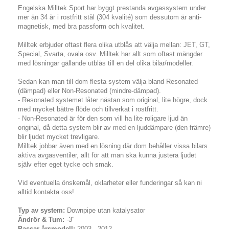
Engelska Milltek Sport har byggt prestanda avgassystem under
mer än 34 år i rostfritt stål (304 kvalité) som dessutom är anti-
magnetisk, med bra passform och kvalitet.
Milltek erbjuder oftast flera olika utblås att välja mellan: JET, GT,
Special, Svarta, ovala osv. Milltek har allt som oftast mängder
med lösningar gällande utblås till en del olika bilar/modeller.
Sedan kan man till dom flesta system välja bland Resonated
(dämpad) eller Non-Resonated (mindre-dämpad).
- Resonated systemet låter nästan som original, lite högre, dock
med mycket bättre flöde och tillverkat i rostfritt.
- Non-Resonated är för den som vill ha lite roligare ljud än
original, då detta system blir av med en ljuddämpare (den främre)
blir ljudet mycket trevligare.
Milltek jobbar även med en lösning där dom behåller vissa bilars
aktiva avgasventiler, allt för att man ska kunna justera ljudet
själv efter eget tycke och smak.
Vid eventuella önskemål, oklarheter eller funderingar så kan ni
alltid kontakta oss!
Typ av system:
Downpipe utan katalysator
Ändrör & Tum:
-3"
Passar årsmodell:
2003 - 2012