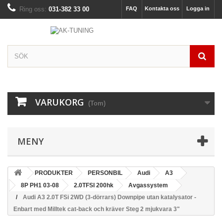
Ring oss:
031-382 33 00
FAQ
Kontakta oss
Logga in
VARUKORG
(Tom)
MENY
PRODUKTER
PERSONBIL
Audi
A3
8P PH1 03-08
2.0TFSI 200hk
Avgassystem
Audi A3 2.0T FSi 2WD (3-dörrars) Downpipe utan katalysator -
Enbart med Milltek cat-back och kräver Steg 2 mjukvara 3"