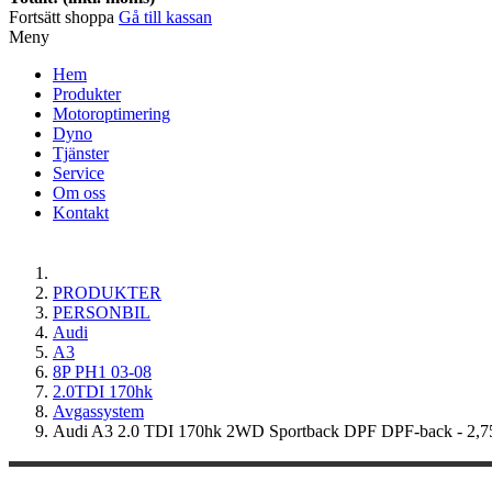
Fortsätt shoppa
Gå till kassan
Meny
Hem
Produkter
Motoroptimering
Dyno
Tjänster
Service
Om oss
Kontakt
PRODUKTER
PERSONBIL
Audi
A3
8P PH1 03-08
2.0TDI 170hk
Avgassystem
Audi A3 2.0 TDI 170hk 2WD Sportback DPF DPF-back - 2,7