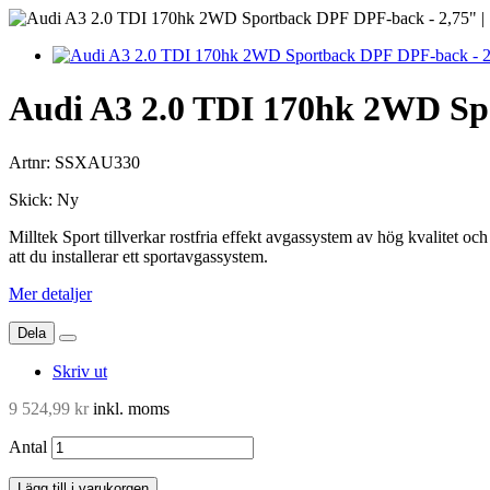
Audi A3 2.0 TDI 170hk 2WD Sp
Artnr:
SSXAU330
Skick:
Ny
Milltek Sport tillverkar rostfria effekt avgassystem av hög kvalitet o
att du installerar ett sportavgassystem.
Mer detaljer
Dela
Skriv ut
9 524,99 kr
inkl. moms
Antal
Lägg till i varukorgen