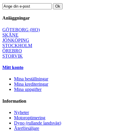
Ok
Anläggningar
GÖTEBORG (HQ)
SKÅNE
JÖNKÖPING
STOCKHOLM
ÖREBRO
STORVIK
Mitt konto
Mina beställningar
Mina krediteringar
Mina uppgifter
Information
Nyheter
Motoroptimering
Dyno (rullande landsväg)
Återförsäljare