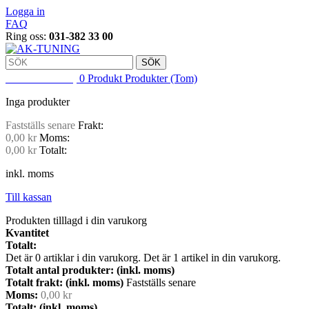
Logga in
FAQ
Ring oss:
031-382 33 00
SÖK
VARUKORG
0
Produkt
Produkter
(Tom)
Inga produkter
Fastställs senare
Frakt:
0,00 kr
Moms:
0,00 kr
Totalt:
inkl. moms
Till kassan
Produkten tilllagd i din varukorg
Kvantitet
Totalt:
Det är
0
artiklar i din varukorg.
Det är 1 artikel in din varukorg.
Totalt antal produkter: (inkl. moms)
Totalt frakt: (inkl. moms)
Fastställs senare
Moms:
0,00 kr
Totalt: (inkl. moms)