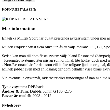
KÖP NU, BETALA SEN:
Mer information
Engelska Milltek Sport har byggt prestanda avgassystem under mer än 3
Milltek erbjuder oftast flera olika utblås att välja mellan: JET, GT, Spe
Sedan kan man till dom flesta system välja bland Resonated (dämpad
- Resonated systemet låter nästan som original, lite högre, dock med myck
- Non-Resonated är för den som vill ha lite roligare ljud än original, 
Milltek jobbar även med en lösning där dom behåller vissa bilars aktiva
Vid eventuella önskemål, oklarheter eller funderingar så kan ni alltid 
Typ av system:
DPF-back
Ändrör & Tum:
Dubbla 80mm GT80 -2,75"
Passar årsmodell:
2008 - 2012
Nyhetsbrev