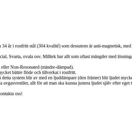
4 år i rostfritt stål (304 kvalité) som dessutom är anti-magnetisk, med 
cial, Svarta, ovala osv. Milltek har allt som oftast mängder med lösningar
) eller Non-Resonated (mindre-dämpad).
et bättre flöde och tillverkat i rostfritt.
då detta system blir av med en ljuddämpare (den främre) blir ljudet mycke
 avgasventiler, allt för att man ska kunna justera ljudet själv efter ege
kontakta oss!