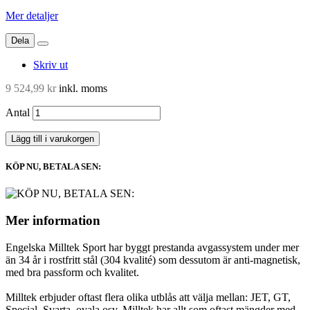
Mer detaljer
Dela
Skriv ut
9 524,99 kr
inkl. moms
Antal
Lägg till i varukorgen
KÖP NU, BETALA SEN:
Mer information
Engelska Milltek Sport har byggt prestanda avgassystem under mer
än 34 år i rostfritt stål (304 kvalité) som dessutom är anti-magnetisk,
med bra passform och kvalitet.
Milltek erbjuder oftast flera olika utblås att välja mellan: JET, GT,
Special, Svarta, ovala osv. Milltek har allt som oftast mängder med