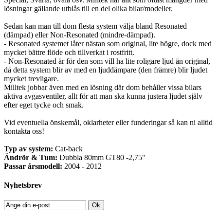
lösningar gällande utblås till en del olika bilar/modeller.
Sedan kan man till dom flesta system välja bland Resonated
(dämpad) eller Non-Resonated (mindre-dämpad).
- Resonated systemet låter nästan som original, lite högre, dock med
mycket bättre flöde och tillverkat i rostfritt.
- Non-Resonated är för den som vill ha lite roligare ljud än original,
då detta system blir av med en ljuddämpare (den främre) blir ljudet
mycket trevligare.
Milltek jobbar även med en lösning där dom behåller vissa bilars
aktiva avgasventiler, allt för att man ska kunna justera ljudet själv
efter eget tycke och smak.
Vid eventuella önskemål, oklarheter eller funderingar så kan ni alltid
kontakta oss!
Typ av system:
Cat-back
Ändrör & Tum:
Dubbla 80mm GT80 -2,75"
Passar årsmodell:
2004 - 2012
Nyhetsbrev
Ok