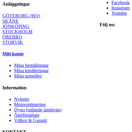
Facebook
Anläggningar
Instagram
Youtube
GÖTEBORG (HQ)
SKÅNE
Följ oss
JÖNKÖPING
STOCKHOLM
ÖREBRO
STORVIK
Mitt konto
Mina beställningar
Mina krediteringar
Mina uppgifter
Information
Nyheter
Motoroptimering
Dyno (rullande landsväg)
Återförsäljare
Villkor & Garanti
KONTAKT