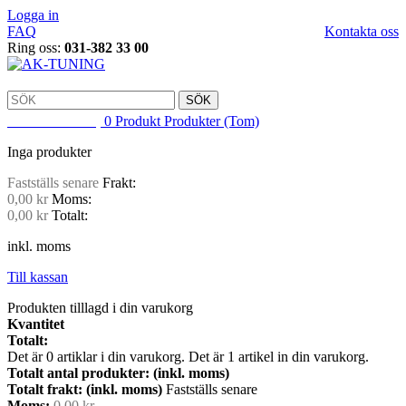
Logga in
FAQ
Kontakta oss
Ring oss:
031-382 33 00
SÖK
VARUKORG
0
Produkt
Produkter
(Tom)
Inga produkter
Fastställs senare
Frakt:
0,00 kr
Moms:
0,00 kr
Totalt:
inkl. moms
Till kassan
Produkten tilllagd i din varukorg
Kvantitet
Totalt:
Det är
0
artiklar i din varukorg.
Det är 1 artikel in din varukorg.
Totalt antal produkter: (inkl. moms)
Totalt frakt: (inkl. moms)
Fastställs senare
Moms:
0,00 kr