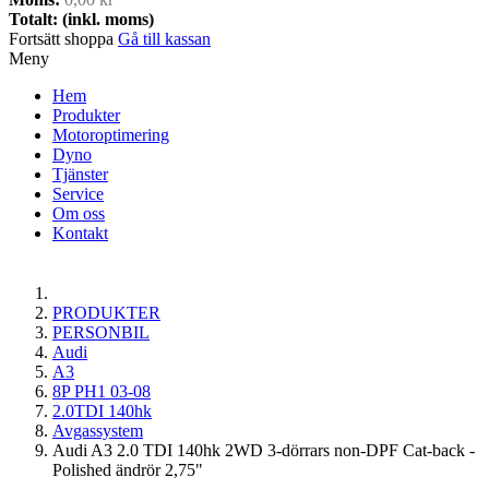
Totalt: (inkl. moms)
Fortsätt shoppa
Gå till kassan
Meny
Hem
Produkter
Motoroptimering
Dyno
Tjänster
Service
Om oss
Kontakt
PRODUKTER
PERSONBIL
Audi
A3
8P PH1 03-08
2.0TDI 140hk
Avgassystem
Audi A3 2.0 TDI 140hk 2WD 3-dörrars non-DPF Cat-back -
Polished ändrör 2,75"