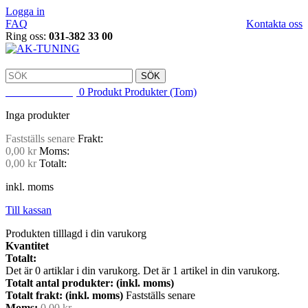
Logga in
FAQ
Kontakta oss
Ring oss:
031-382 33 00
SÖK
VARUKORG
0
Produkt
Produkter
(Tom)
Inga produkter
Fastställs senare
Frakt:
0,00 kr
Moms:
0,00 kr
Totalt:
inkl. moms
Till kassan
Produkten tilllagd i din varukorg
Kvantitet
Totalt:
Det är
0
artiklar i din varukorg.
Det är 1 artikel in din varukorg.
Totalt antal produkter: (inkl. moms)
Totalt frakt: (inkl. moms)
Fastställs senare
Moms:
0,00 kr