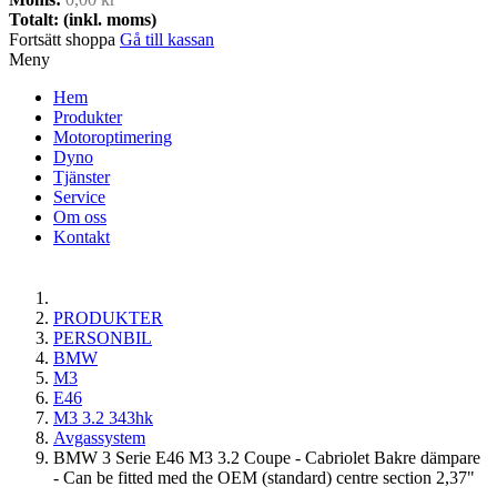
Totalt: (inkl. moms)
Fortsätt shoppa
Gå till kassan
Meny
Hem
Produkter
Motoroptimering
Dyno
Tjänster
Service
Om oss
Kontakt
PRODUKTER
PERSONBIL
BMW
M3
E46
M3 3.2 343hk
Avgassystem
BMW 3 Serie E46 M3 3.2 Coupe - Cabriolet Bakre dämpare
- Can be fitted med the OEM (standard) centre section 2,37"