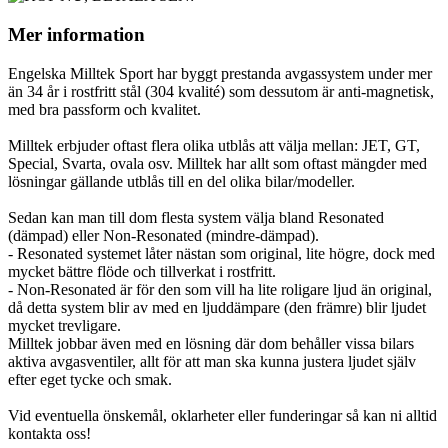
Mer information
Engelska Milltek Sport har byggt prestanda avgassystem under mer
än 34 år i rostfritt stål (304 kvalité) som dessutom är anti-magnetisk,
med bra passform och kvalitet.
Milltek erbjuder oftast flera olika utblås att välja mellan: JET, GT,
Special, Svarta, ovala osv. Milltek har allt som oftast mängder med
lösningar gällande utblås till en del olika bilar/modeller.
Sedan kan man till dom flesta system välja bland Resonated
(dämpad) eller Non-Resonated (mindre-dämpad).
- Resonated systemet låter nästan som original, lite högre, dock med
mycket bättre flöde och tillverkat i rostfritt.
- Non-Resonated är för den som vill ha lite roligare ljud än original,
då detta system blir av med en ljuddämpare (den främre) blir ljudet
mycket trevligare.
Milltek jobbar även med en lösning där dom behåller vissa bilars
aktiva avgasventiler, allt för att man ska kunna justera ljudet själv
efter eget tycke och smak.
Vid eventuella önskemål, oklarheter eller funderingar så kan ni alltid
kontakta oss!