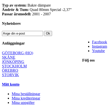
Typ av system:
Bakre dämpare
Ändrör & Tum:
Quad 80mm Special -2,37"
Passar årsmodell:
2001 - 2007
Nyhetsbrev
Ok
Facebook
Anläggningar
Instagram
Youtube
GÖTEBORG (HQ)
SKÅNE
Följ oss
JÖNKÖPING
STOCKHOLM
ÖREBRO
STORVIK
Mitt konto
Mina beställningar
Mina krediteringar
Mina uppgifter