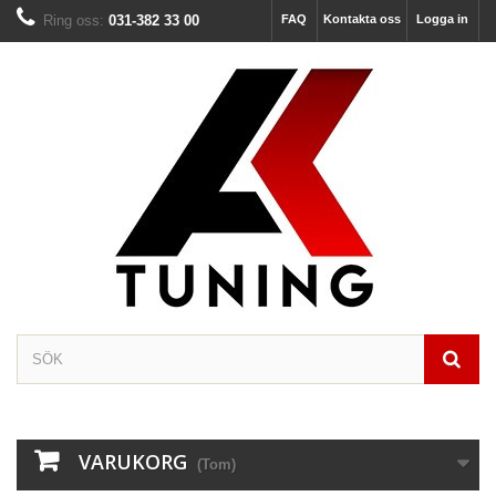
Ring oss:
031-382 33 00
FAQ
Kontakta oss
Logga in
VARUKORG
(Tom)