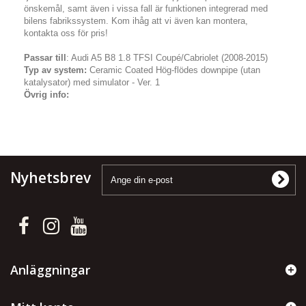
önskemål, samt även i vissa fall är funktionen integrerad med
bilens fabrikssystem. Kom ihåg att vi även kan montera,
kontakta oss för pris!
Passar till
: Audi A5 B8 1.8 TFSI Coupé/Cabriolet (2008-2015)
Typ av system:
Ceramic Coated Hög-flödes downpipe (utan
katalysator) med simulator - Ver. 1
Övrig info:
Nyhetsbrev
Anläggningar