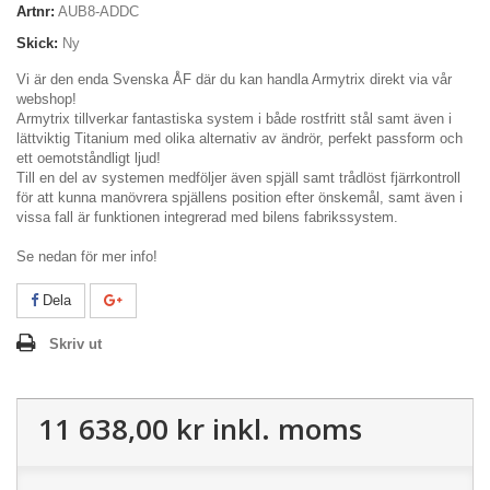
Artnr:
AUB8-ADDC
Skick:
Ny
Vi är den enda Svenska ÅF där du kan handla Armytrix direkt via vår
webshop!
Armytrix tillverkar fantastiska system i både rostfritt stål samt även i
lättviktig Titanium med olika alternativ av ändrör, perfekt passform och
ett oemotståndligt ljud!
Till en del av systemen medföljer även spjäll samt trådlöst fjärrkontroll
för att kunna manövrera spjällens position efter önskemål, samt även i
vissa fall är funktionen integrerad med bilens fabrikssystem.
Se nedan för mer info!
Dela
Skriv ut
11 638,00 kr
inkl. moms