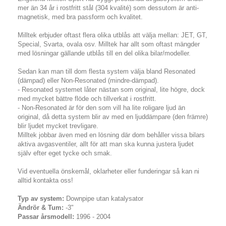
mer än 34 år i rostfritt stål (304 kvalité) som dessutom är anti-
magnetisk, med bra passform och kvalitet.
Milltek erbjuder oftast flera olika utblås att välja mellan: JET, GT,
Special, Svarta, ovala osv. Milltek har allt som oftast mängder
med lösningar gällande utblås till en del olika bilar/modeller.
Sedan kan man till dom flesta system välja bland Resonated
(dämpad) eller Non-Resonated (mindre-dämpad).
- Resonated systemet låter nästan som original, lite högre, dock
med mycket bättre flöde och tillverkat i rostfritt.
- Non-Resonated är för den som vill ha lite roligare ljud än
original, då detta system blir av med en ljuddämpare (den främre)
blir ljudet mycket trevligare.
Milltek jobbar även med en lösning där dom behåller vissa bilars
aktiva avgasventiler, allt för att man ska kunna justera ljudet
själv efter eget tycke och smak.
Vid eventuella önskemål, oklarheter eller funderingar så kan ni
alltid kontakta oss!
Typ av system:
Downpipe utan katalysator
Ändrör & Tum:
-3"
Passar årsmodell:
1996 - 2004