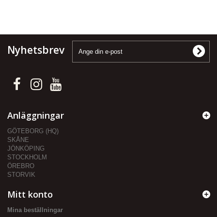
Nyhetsbrev
Anläggningar
GÖTEBORG (HQ)
SKÅNE
JÖNKÖPING
STOCKHOLM
ÖREBRO
STORVIK
Mitt konto
Mina beställningar