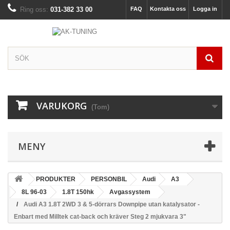
Ring oss:
031-382 33 00
FAQ
Kontakta oss
Logga in
VARUKORG
(Tom)
MENY
PRODUKTER
PERSONBIL
Audi
A3
8L 96-03
1.8T 150hk
Avgassystem
Audi A3 1.8T 2WD 3 & 5-dörrars Downpipe utan katalysator -
Enbart med Milltek cat-back och kräver Steg 2 mjukvara 3"