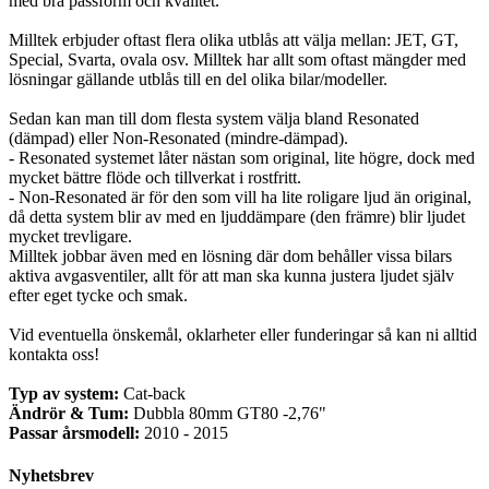
med bra passform och kvalitet.
Milltek erbjuder oftast flera olika utblås att välja mellan: JET, GT,
Special, Svarta, ovala osv. Milltek har allt som oftast mängder med
lösningar gällande utblås till en del olika bilar/modeller.
Sedan kan man till dom flesta system välja bland Resonated
(dämpad) eller Non-Resonated (mindre-dämpad).
- Resonated systemet låter nästan som original, lite högre, dock med
mycket bättre flöde och tillverkat i rostfritt.
- Non-Resonated är för den som vill ha lite roligare ljud än original,
då detta system blir av med en ljuddämpare (den främre) blir ljudet
mycket trevligare.
Milltek jobbar även med en lösning där dom behåller vissa bilars
aktiva avgasventiler, allt för att man ska kunna justera ljudet själv
efter eget tycke och smak.
Vid eventuella önskemål, oklarheter eller funderingar så kan ni alltid
kontakta oss!
Typ av system:
Cat-back
Ändrör & Tum:
Dubbla 80mm GT80 -2,76"
Passar årsmodell:
2010 - 2015
Nyhetsbrev