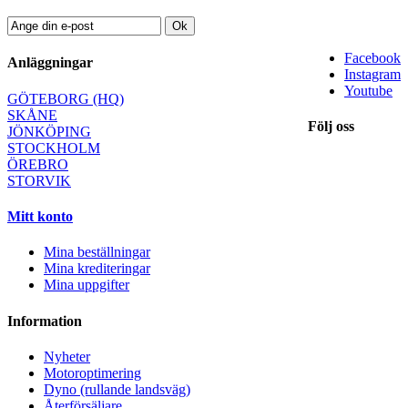
Ok
Facebook
Anläggningar
Instagram
Youtube
GÖTEBORG (HQ)
SKÅNE
Följ oss
JÖNKÖPING
STOCKHOLM
ÖREBRO
STORVIK
Mitt konto
Mina beställningar
Mina krediteringar
Mina uppgifter
Information
Nyheter
Motoroptimering
Dyno (rullande landsväg)
Återförsäljare