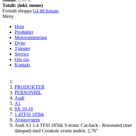
Totalt: (inkl. moms)
Fortsätt shoppa
Gå till kassan
Meny
Hem
Produkter
Motoroptimering
Dyno
Tjänster
Service
Om oss
Kontakt
PRODUKTER
PERSONBIL
Audi
A1
8X 10-16
1.4TFSI 185hk
Avgassystem
Audi A1 1.4 TFSI 185hk S-tronic Cat-back - Resonated (mer
dämpad) med Cerakote svarta ändrör. 2,76"