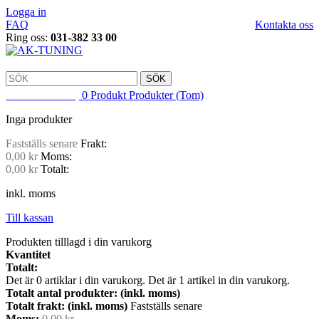
Logga in
FAQ
Kontakta oss
Ring oss:
031-382 33 00
SÖK
VARUKORG
0
Produkt
Produkter
(Tom)
Inga produkter
Fastställs senare
Frakt:
0,00 kr
Moms:
0,00 kr
Totalt:
inkl. moms
Till kassan
Produkten tilllagd i din varukorg
Kvantitet
Totalt:
Det är
0
artiklar i din varukorg.
Det är 1 artikel in din varukorg.
Totalt antal produkter: (inkl. moms)
Totalt frakt: (inkl. moms)
Fastställs senare
Moms:
0,00 kr