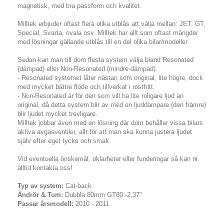
magnetisk, med bra passform och kvalitet.
Milltek erbjuder oftast flera olika utblås att välja mellan: JET, GT,
Special, Svarta, ovala osv. Milltek har allt som oftast mängder
med lösningar gällande utblås till en del olika bilar/modeller.
Sedan kan man till dom flesta system välja bland Resonated
(dämpad) eller Non-Resonated (mindre-dämpad).
- Resonated systemet låter nästan som original, lite högre, dock
med mycket bättre flöde och tillverkat i rostfritt.
- Non-Resonated är för den som vill ha lite roligare ljud än
original, då detta system blir av med en ljuddämpare (den främre)
blir ljudet mycket trevligare.
Milltek jobbar även med en lösning där dom behåller vissa bilars
aktiva avgasventiler, allt för att man ska kunna justera ljudet
själv efter eget tycke och smak.
Vid eventuella önskemål, oklarheter eller funderingar så kan ni
alltid kontakta oss!
Typ av system:
Cat-back
Ändrör & Tum:
Dubbla 80mm GT80 -2,37"
Passar årsmodell:
2010 - 2011