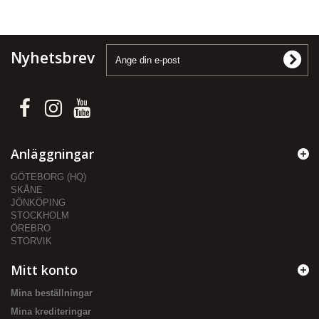
Nyhetsbrev
Anläggningar
GÖTEBORG (HQ)
SKÅNE
JÖNKÖPING
STOCKHOLM
ÖREBRO
STORVIK
Mitt konto
Mina beställningar
Mina krediteringar