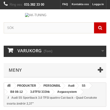
Ring oss:
031-382 33 00
FAQ
Kontakta oss
Logga in
VARUKORG
(Tom)
MENY
PRODUKTER
PERSONBIL
Audi
S5
B8 08-12
3.0TFSI 333hk
Avgassystem
Audi S5 Sportback 3.0 TFSI quattro Cat-back - Quad Cerakote
svarta ändrör 2,37"