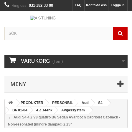
Ring oss:
031-382 33 00
FAQ
Kontakta oss
Logga in
VARUKORG
(Tom)
MENY
PRODUKTER
PERSONBIL
Audi
S4
B6 01-04
4.2 344hk
Avgassystem
Audi S4 4.2 V8 quattro B6 Sedan Avant och Cabriolet Cat-back -
Non-resonated (mindre dämpad) 2,25"