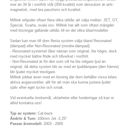
mer än 34 år i rostfritt stål (304 kvalité) som dessutom är anti-
magnetisk, med bra passform och kvalitet.
Milltek erbjuder oftast flera olika utblås att välja mellan: JET, GT,
Special, Svarta, ovala osv. Milltek har allt som oftast mängder
med lösningar gällande utblås till en del olika bilar/modeller.
Sedan kan man till dom flesta system välja bland Resonated
(dämpad) eller Non-Resonated (mindre-dämpad).
- Resonated systemet låter nästan som original, lite högre, dock
med mycket bättre flöde och tillverkat i rostfritt.
- Non-Resonated är för den som vill ha lite roligare ljud än
original, då detta system blir av med en ljuddämpare (den främre)
blir ljudet mycket trevligare.
Milltek jobbar även med en lösning där dom behåller vissa bilars
aktiva avgasventiler, allt för att man ska kunna justera ljudet
själv efter eget tycke och smak.
Vid eventuella önskemål, oklarheter eller funderingar så kan ni
alltid kontakta oss!
Typ av system:
Cat-back
Ändrör & Tum:
100mm Jet -2,25"
Passar årsmodell:
2003 - 2005