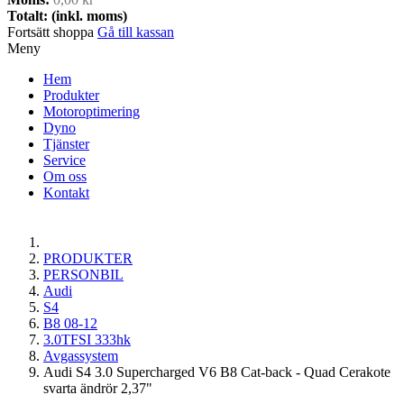
Totalt: (inkl. moms)
Fortsätt shoppa
Gå till kassan
Meny
Hem
Produkter
Motoroptimering
Dyno
Tjänster
Service
Om oss
Kontakt
PRODUKTER
PERSONBIL
Audi
S4
B8 08-12
3.0TFSI 333hk
Avgassystem
Audi S4 3.0 Supercharged V6 B8 Cat-back - Quad Cerakote
svarta ändrör 2,37"