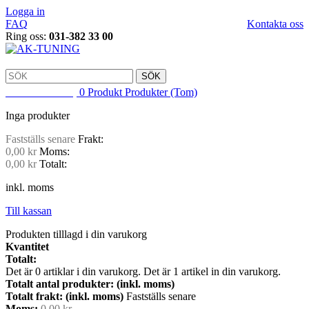
Logga in
FAQ
Kontakta oss
Ring oss:
031-382 33 00
SÖK
VARUKORG
0
Produkt
Produkter
(Tom)
Inga produkter
Fastställs senare
Frakt:
0,00 kr
Moms:
0,00 kr
Totalt:
inkl. moms
Till kassan
Produkten tilllagd i din varukorg
Kvantitet
Totalt:
Det är
0
artiklar i din varukorg.
Det är 1 artikel in din varukorg.
Totalt antal produkter: (inkl. moms)
Totalt frakt: (inkl. moms)
Fastställs senare
Moms:
0,00 kr