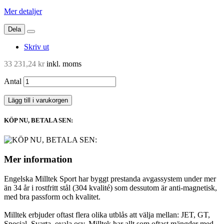
Mer detaljer
Dela
Skriv ut
33 231,24 kr
inkl. moms
Antal
Lägg till i varukorgen
KÖP NU, BETALA SEN:
Mer information
Engelska Milltek Sport har byggt prestanda avgassystem under mer
än 34 år i rostfritt stål (304 kvalité) som dessutom är anti-magnetisk,
med bra passform och kvalitet.
Milltek erbjuder oftast flera olika utblås att välja mellan: JET, GT,
Special, Svarta, ovala osv. Milltek har allt som oftast mängder med