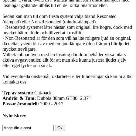
lösningar gällande utblås till en del olika bilar/modeller.
Sedan kan man till dom flesta system välja bland Resonated
(dämpad) eller Non-Resonated (mindre-dämpad).
- Resonated systemet låter nästan som original, lite högre, dock med
mycket bättre flöde och tillverkat i rostfritt.
- Non-Resonated är för den som vill ha lite roligare ljud än original,
då detta system blir av med en ljuddämpare (den främre) blir ljudet
mycket trevligare.
Milltek jobbar även med en lösning där dom behåller vissa bilars
aktiva avgasventiler, allt för att man ska kunna justera ljudet själv
efter eget tycke och smak.
Vid eventuella önskemål, oklarheter eller funderingar så kan ni alltid
kontakta oss!
Typ av system:
Cat-back
Ändrör & Tum:
Dubbla 80mm GT80 -2,37"
Passar årsmodell:
2009 - 2012
Nyhetsbrev
Ok