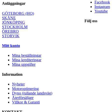
Facebook
Anläggningar
Instagram
Youtube
GÖTEBORG (HQ)
SKÅNE
Följ oss
JÖNKÖPING
STOCKHOLM
ÖREBRO
STORVIK
Mitt konto
Mina beställningar
Mina krediteringar
Mina uppgifter
Information
Nyheter
Motoroptimering
Dyno (rullande landsväg)
Återförsäljare
Villkor & Garanti
KONTAKT