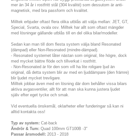
mer än 34 år i rostfritt stål (304 kvalité) som dessutom är anti-
magnetisk, med bra passform och kvalitet.
Milltek erbjuder oftast flera olika utblås att välja mellan: JET, GT,
Special, Svarta, ovala osv. Milltek har allt som oftast mängder
med lösningar gällande utblås till en del olika bilar/modeller.
Sedan kan man till dom flesta system välja bland Resonated
(dämpad) eller Non-Resonated (mindre-dämpad).
- Resonated systemet låter nästan som original, lite högre, dock
med mycket bättre flöde och tillverkat i rostfritt.
- Non-Resonated är för den som vill ha lite roligare ljud än
original, då detta system blir av med en ljuddämpare (den främre)
blir ljudet mycket trevligare.
Milltek jobbar även med en lösning där dom behåller vissa bilars
aktiva avgasventiler, allt för att man ska kunna justera ljudet
själv efter eget tycke och smak.
Vid eventuella önskemål, oklarheter eller funderingar så kan ni
alltid kontakta oss!
Typ av system:
Cat-back
Ändrör & Tum:
Quad 100mm GT100B -3"
Passar årsmodell:
2013 - 2018