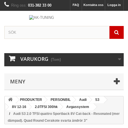
Ring oss:
031-382 33 00
FAQ
Kontakta oss
Logga in
VARUKORG
(Tom)
MENY
PRODUKTER
PERSONBIL
Audi
S3
8V 12-16
2.0TFSI 300hk
Avgassystem
Audi S3 2.0 TFSI quattro Sportback 8V Cat-back - Resonated (mer
dämpad). Quad Round Cerakote svarta ändrör 3"