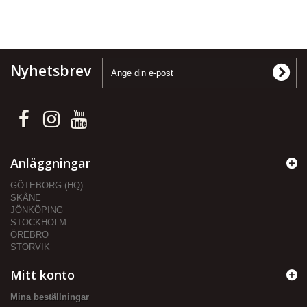
Nyhetsbrev
Anläggningar
GÖTEBORG (HQ)
SKÅNE
JÖNKÖPING
STOCKHOLM
ÖREBRO
STORVIK
Mitt konto
Mina beställningar