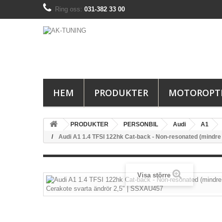
Ring oss:
031-382 33 00
HEM
PRODUKTER
MOTOROPT
PRODUKTER
PERSONBIL
Audi
A1
Audi A1 1.4 TFSI 122hk Cat-back - Non-resonated (mindr
Visa större