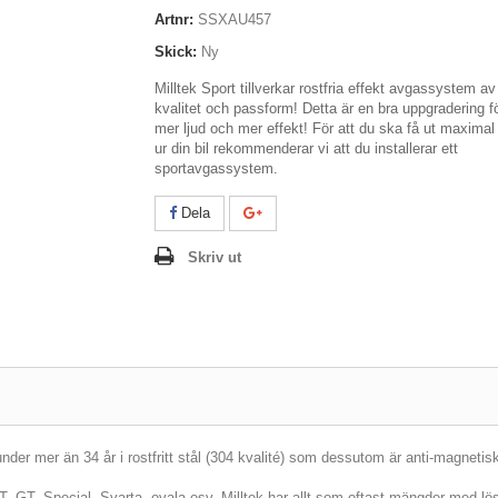
Artnr:
SSXAU457
Skick:
Ny
Milltek Sport tillverkar rostfria effekt avgassystem a
kvalitet och passform! Detta är en bra uppgradering f
mer ljud och mer effekt! För att du ska få ut maximal
ur din bil rekommenderar vi att du installerar ett
sportavgassystem.
Dela
Skriv ut
er mer än 34 år i rostfritt stål (304 kvalité) som dessutom är anti-magnetis
JET, GT, Special, Svarta, ovala osv. Milltek har allt som oftast mängder med lösn