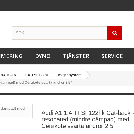
IMERING
DYNO
TJÄNSTER
SERVICE
8X 10-16
1.4TFSI 122hk
Avgassystem
e dämpad) med Cerakote svarta ändrör 2,5"
Audi A1 1.4 TFSI 122hk Cat-back 
resonated (mindre dämpad) med
Cerakote svarta ändrör 2,5"