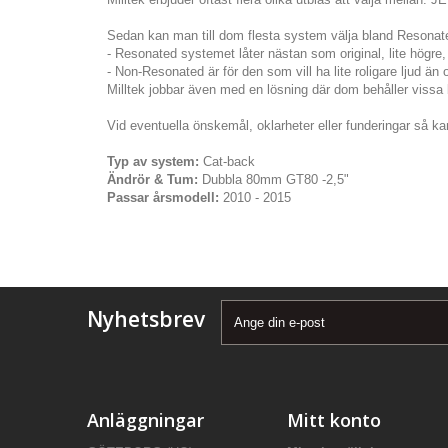
Sedan kan man till dom flesta system välja bland Resona
- Resonated systemet låter nästan som original, lite högre, 
- Non-Resonated är för den som vill ha lite roligare ljud än 
Milltek jobbar även med en lösning där dom behåller vissa bi
Vid eventuella önskemål, oklarheter eller funderingar så kan
Typ av system:
Cat-back
Ändrör & Tum:
Dubbla 80mm GT80 -2,5"
Passar årsmodell:
2010 - 2015
Nyhetsbrev
Anläggningar
Mitt konto