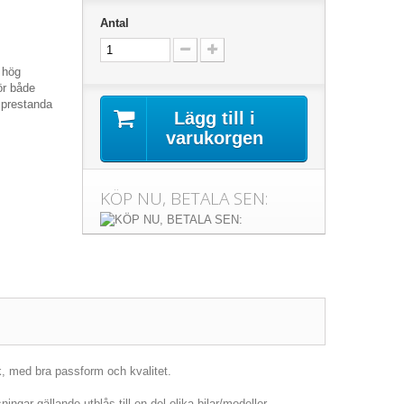
Antal
v hög
ör både
 prestanda
Lägg till i
varukorgen
KÖP NU, BETALA SEN:
k, med bra passform och kvalitet.
ingar gällande utblås till en del olika bilar/modeller.