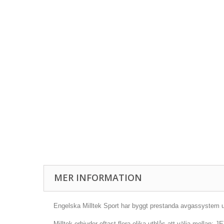
MER INFORMATION
Engelska Milltek Sport har byggt prestanda avgassystem und
Milltek erbjuder oftast flera olika utblås att välja mellan: 