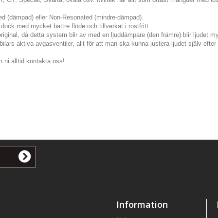
ted (dämpad) eller Non-Resonated (mindre-dämpad).
dock med mycket bättre flöde och tillverkat i rostfritt.
original, då detta system blir av med en ljuddämpare (den främre) blir ljudet my
lars aktiva avgasventiler, allt för att man ska kunna justera ljudet själv eft
 ni alltid kontakta oss!
Information