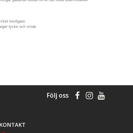
cket trevligare.
er eget tycke och smak.
Följ oss
KONTAKT