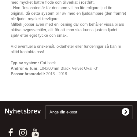
med mycket bättre flöde och tillverkat i rostfritt.
- Non-Resonated är för den som vill ha lite roligare ljud än
original, då detta system blir av med en ljuddämpare (den främre)
blir ljudet mycket trevligare.
Milltek jobbar även med en lösning där dom behåller vissa bilars
aktiva avgasventiler, allt för att man ska kunna justera ljudet
själv efter eget tycke och smak.
Vid eventuella önskemål, oklarheter eller funderingar så kan ni
alltid kontakta oss!
Typ av system:
Cat-back
Ändrör & Tum:
104x80mm Black Velvet Oval -3"
Passar årsmodell:
2013 - 2018
Nyhetsbrev