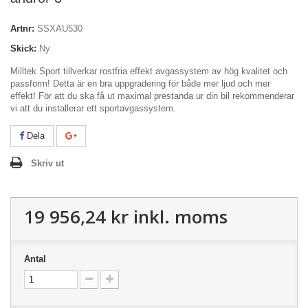
Artnr:
SSXAU530
Skick:
Ny
Milltek Sport tillverkar rostfria effekt avgassystem av hög kvalitet och
passform! Detta är en bra uppgradering för både mer ljud och mer
effekt! För att du ska få ut maximal prestanda ur din bil rekommenderar
vi att du installerar ett sportavgassystem.
Dela
Skriv ut
19 956,24 kr
inkl. moms
Antal