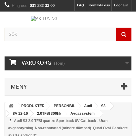
Ring oss:
031-382 33 00
FAQ
Kontakta oss
Logga in
VARUKORG
(Tom)
MENY
PRODUKTER
PERSONBIL
Audi
S3
8V 12-16
2.0TFSI 300hk
Avgassystem
Audi S3 2.0 TFSI quattro Sportback 8V Cat-back - Utan
avgasstyrning. Non-resonated (mindre dämpad). Quad Oval Cerakote
svarta ändrör 3"