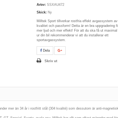
Artnr:
SSXAU472
Skick:
Ny
Milltek Sport tillverkar rostfria effekt avgassystem a
kvalitet och passform! Detta är en bra uppgradering f
mer ljud och mer effekt! För att du ska få ut maximal
ur din bil rekommenderar vi att du installerar ett
sportavgassystem.
Dela
Skriv ut
er mer än 34 år i rostfritt stål (304 kvalité) som dessutom är anti-magnetis
JET, GT, Special, Svarta, ovala osv. Milltek har allt som oftast mängder med lösn