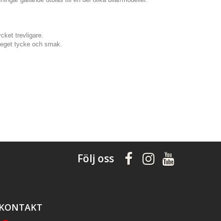
cket trevligare.
er eget tycke och smak.
Följ oss
KONTAKT