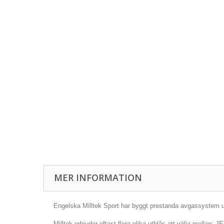
MER INFORMATION
Engelska Milltek Sport har byggt prestanda avgassystem und
Milltek erbjuder oftast flera olika utblås att välja mellan: 