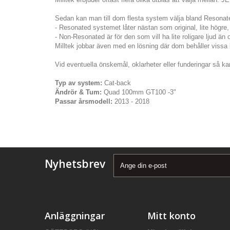
Sedan kan man till dom flesta system välja bland Resona
- Resonated systemet låter nästan som original, lite högre, 
- Non-Resonated är för den som vill ha lite roligare ljud än 
Milltek jobbar även med en lösning där dom behåller vissa bi
Vid eventuella önskemål, oklarheter eller funderingar så kan
Typ av system:
Cat-back
Ändrör & Tum:
Quad 100mm GT100 -3"
Passar årsmodell:
2013 - 2018
Nyhetsbrev
Anläggningar
Mitt konto