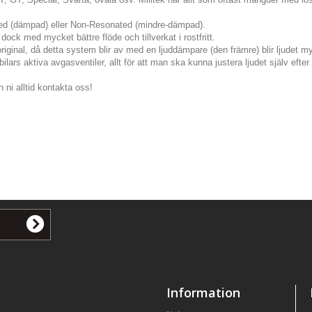
ted (dämpad) eller Non-Resonated (mindre-dämpad).
dock med mycket bättre flöde och tillverkat i rostfritt.
original, då detta system blir av med en ljuddämpare (den främre) blir ljudet my
lars aktiva avgasventiler, allt för att man ska kunna justera ljudet själv eft
 ni alltid kontakta oss!
Information