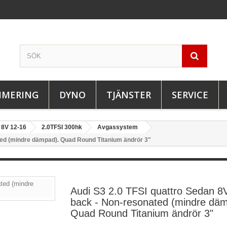
IMERING
DYNO
TJÄNSTER
SERVICE
8V 12-16
2.0TFSI 300hk
Avgassystem
ted (mindre dämpad). Quad Round Titanium ändrör 3"
Audi S3 2.0 TFSI quattro Sedan 8
back - Non-resonated (mindre dä
Quad Round Titanium ändrör 3"