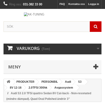
Ring oss:
031-382 33 00
FAQ
Kontakta oss
Logga in
VARUKORG
(Tom)
MENY
PRODUKTER
PERSONBIL
Audi
S3
8V 12-16
2.0TFSI 300hk
Avgassystem
Audi S3 2.0 TFSI quattro Sedan 8V Cat-back - Non-resonated
(mindre dämpad). Quad Oval Polished ändrör 3"