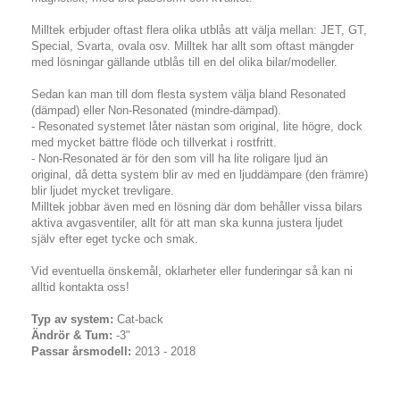
Milltek erbjuder oftast flera olika utblås att välja mellan: JET, GT,
Special, Svarta, ovala osv. Milltek har allt som oftast mängder
med lösningar gällande utblås till en del olika bilar/modeller.
Sedan kan man till dom flesta system välja bland Resonated
(dämpad) eller Non-Resonated (mindre-dämpad).
- Resonated systemet låter nästan som original, lite högre, dock
med mycket bättre flöde och tillverkat i rostfritt.
- Non-Resonated är för den som vill ha lite roligare ljud än
original, då detta system blir av med en ljuddämpare (den främre)
blir ljudet mycket trevligare.
Milltek jobbar även med en lösning där dom behåller vissa bilars
aktiva avgasventiler, allt för att man ska kunna justera ljudet
själv efter eget tycke och smak.
Vid eventuella önskemål, oklarheter eller funderingar så kan ni
alltid kontakta oss!
Typ av system:
Cat-back
Ändrör & Tum:
-3"
Passar årsmodell:
2013 - 2018