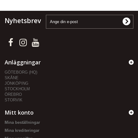
Nyhetsbrev
Anläggningar
GÖTEBORG (HQ)
SKÅNE
JÖNKÖPING
STOCKHOLM
ÖREBRO
STORVIK
Mitt konto
Mina beställningar
Mina krediteringar