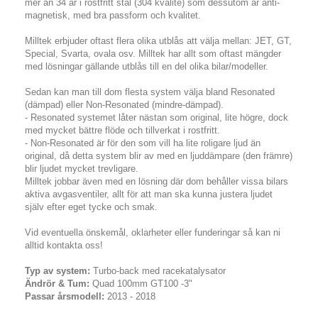
mer än 34 år i rostfritt stål (304 kvalité) som dessutom är anti-
magnetisk, med bra passform och kvalitet.
Milltek erbjuder oftast flera olika utblås att välja mellan: JET, GT,
Special, Svarta, ovala osv. Milltek har allt som oftast mängder
med lösningar gällande utblås till en del olika bilar/modeller.
Sedan kan man till dom flesta system välja bland Resonated
(dämpad) eller Non-Resonated (mindre-dämpad).
- Resonated systemet låter nästan som original, lite högre, dock
med mycket bättre flöde och tillverkat i rostfritt.
- Non-Resonated är för den som vill ha lite roligare ljud än
original, då detta system blir av med en ljuddämpare (den främre)
blir ljudet mycket trevligare.
Milltek jobbar även med en lösning där dom behåller vissa bilars
aktiva avgasventiler, allt för att man ska kunna justera ljudet
själv efter eget tycke och smak.
Vid eventuella önskemål, oklarheter eller funderingar så kan ni
alltid kontakta oss!
Typ av system:
Turbo-back med racekatalysator
Ändrör & Tum:
Quad 100mm GT100 -3"
Passar årsmodell:
2013 - 2018