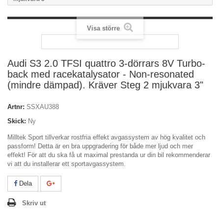
Visa större
Audi S3 2.0 TFSI quattro 3-dörrars 8V Turbo-
back med racekatalysator - Non-resonated
(mindre dämpad). Kräver Steg 2 mjukvara 3"
Artnr:
SSXAU388
Skick:
Ny
Milltek Sport tillverkar rostfria effekt avgassystem av hög kvalitet och
passform! Detta är en bra uppgradering för både mer ljud och mer
effekt! För att du ska få ut maximal prestanda ur din bil rekommenderar
vi att du installerar ett sportavgassystem.
Dela
Skriv ut