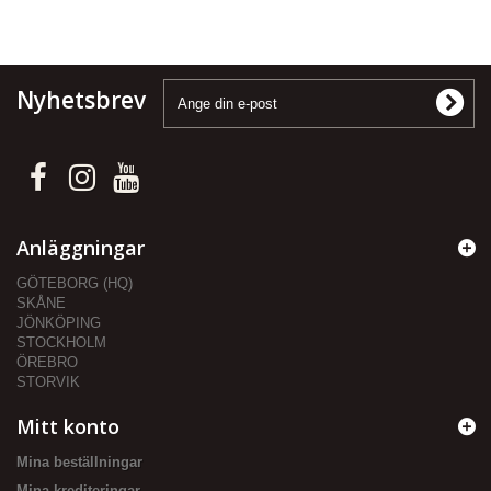
Nyhetsbrev
Anläggningar
GÖTEBORG (HQ)
SKÅNE
JÖNKÖPING
STOCKHOLM
ÖREBRO
STORVIK
Mitt konto
Mina beställningar
Mina krediteringar