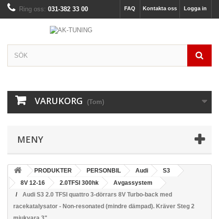
Ring oss:
031-382 33 00
FAQ
Kontakta oss
Logga in
VARUKORG
(Tom)
MENY
PRODUKTER
PERSONBIL
Audi
S3
8V 12-16
2.0TFSI 300hk
Avgassystem
Audi S3 2.0 TFSI quattro 3-dörrars 8V Turbo-back med
racekatalysator - Non-resonated (mindre dämpad). Kräver Steg 2
mjukvara 3"