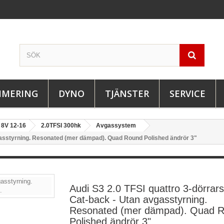
IMERING
DYNO
TJÄNSTER
SERVICE
8V 12-16
2.0TFSI 300hk
Avgassystem
vgasstyrning. Resonated (mer dämpad). Quad Round Polished ändrör 3"
Audi S3 2.0 TFSI quattro 3-dörrar
Cat-back - Utan avgasstyrning.
Resonated (mer dämpad). Quad 
Polished ändrör 3"