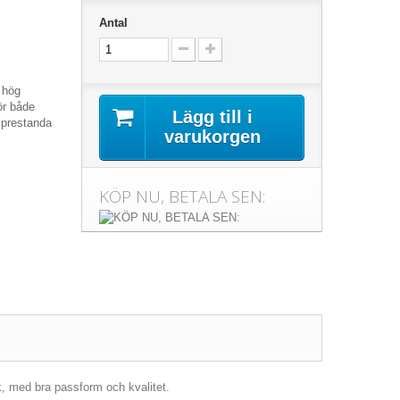
Antal
v hög
ör både
Lägg till i
 prestanda
varukorgen
KÖP NU, BETALA SEN:
k, med bra passform och kvalitet.