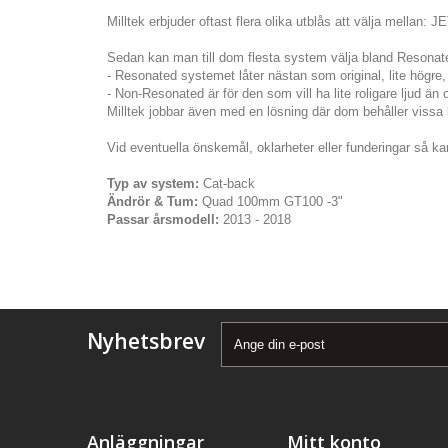
Milltek erbjuder oftast flera olika utblås att välja mellan: 
Sedan kan man till dom flesta system välja bland Resona
- Resonated systemet låter nästan som original, lite högre, 
- Non-Resonated är för den som vill ha lite roligare ljud än 
Milltek jobbar även med en lösning där dom behåller vissa bi
Vid eventuella önskemål, oklarheter eller funderingar så kan
Typ av system:
Cat-back
Ändrör & Tum:
Quad 100mm GT100 -3"
Passar årsmodell:
2013 - 2018
Nyhetsbrev
Anläggningar
Mitt konto