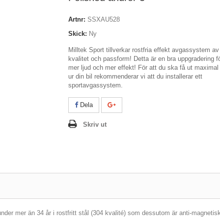
Artnr:
SSXAU528
Skick:
Ny
Milltek Sport tillverkar rostfria effekt avgassystem a
kvalitet och passform! Detta är en bra uppgradering f
mer ljud och mer effekt! För att du ska få ut maximal
ur din bil rekommenderar vi att du installerar ett
sportavgassystem.
Dela
Skriv ut
er mer än 34 år i rostfritt stål (304 kvalité) som dessutom är anti-magnetis