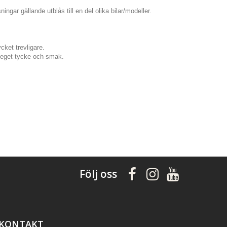
ingar gällande utblås till en del olika bilar/modeller.
cket trevligare.
er eget tycke och smak.
Följ oss
KONTAKT