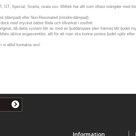
JET, GT, Special, Svarta, ovala osv. Milltek har allt som oftast mängder med lösn
ted (dämpad) eller Non-Resonated (mindre-dämpad).
dock med mycket bättre flöde och tillverkat i rostfritt.
original, då detta system blir av med en ljuddämpare (den främre) blir ljudet my
lars aktiva avgasventiler, allt för att man ska kunna justera ljudet själv eft
 ni alltid kontakta oss!
Information