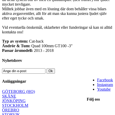
mycket trevligare.
Milltek jobbar även med en lösning där dom behåller vissa bilars
aktiva avgasventiler, allt för att man ska kunna justera ljudet själv
efter eget tycke och smak.
Vid eventuella önskemål, oklarheter eller funderingar så kan ni alltid
kontakta oss!
Typ av system:
Cat-back
Ändrör & Tum:
Quad 100mm GT100 -3"
Passar årsmodell:
2013 - 2018
Nyhetsbrev
Ok
Facebook
Anläggningar
Instagram
Youtube
GÖTEBORG (HQ)
SKÅNE
Följ oss
JÖNKÖPING
STOCKHOLM
ÖREBRO
STORVIK