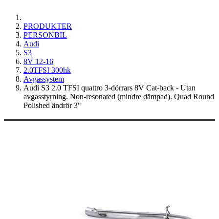
PRODUKTER
PERSONBIL
Audi
S3
8V 12-16
2.0TFSI 300hk
Avgassystem
Audi S3 2.0 TFSI quattro 3-dörrars 8V Cat-back - Utan
avgasstyrning. Non-resonated (mindre dämpad). Quad Round
Polished ändrör 3"