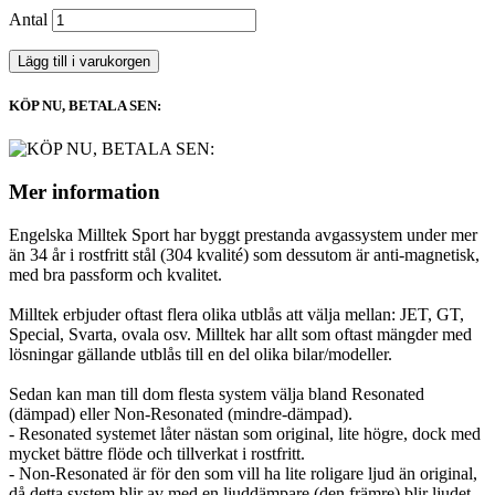
Antal
Lägg till i varukorgen
KÖP NU, BETALA SEN:
Mer information
Engelska Milltek Sport har byggt prestanda avgassystem under mer
än 34 år i rostfritt stål (304 kvalité) som dessutom är anti-magnetisk,
med bra passform och kvalitet.
Milltek erbjuder oftast flera olika utblås att välja mellan: JET, GT,
Special, Svarta, ovala osv. Milltek har allt som oftast mängder med
lösningar gällande utblås till en del olika bilar/modeller.
Sedan kan man till dom flesta system välja bland Resonated
(dämpad) eller Non-Resonated (mindre-dämpad).
- Resonated systemet låter nästan som original, lite högre, dock med
mycket bättre flöde och tillverkat i rostfritt.
- Non-Resonated är för den som vill ha lite roligare ljud än original,
då detta system blir av med en ljuddämpare (den främre) blir ljudet