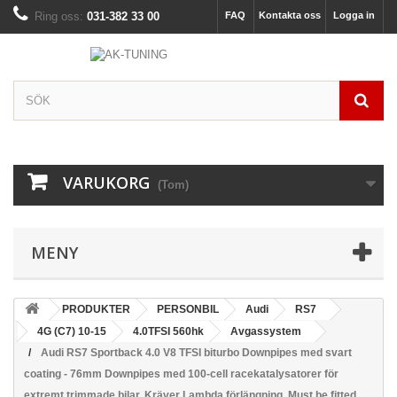
Ring oss:
031-382 33 00
FAQ
Kontakta oss
Logga in
VARUKORG
(Tom)
MENY
PRODUKTER
PERSONBIL
Audi
RS7
4G (C7) 10-15
4.0TFSI 560hk
Avgassystem
Audi RS7 Sportback 4.0 V8 TFSI biturbo Downpipes med svart
coating - 76mm Downpipes med 100-cell racekatalysatorer för
extremt trimmade bilar. Kräver Lambda förlängning. Must be fitted