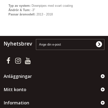
Typ av system:
Downpipes med svart coating
Ändrör & Tum:
-3"
Passar årsmodell:
2013 - 2018
Nyhetsbrev
Anläggningar
Mitt konto
Information