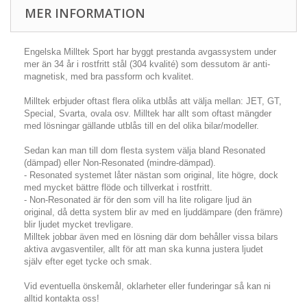
MER INFORMATION
Engelska Milltek Sport har byggt prestanda avgassystem under
mer än 34 år i rostfritt stål (304 kvalité) som dessutom är anti-
magnetisk, med bra passform och kvalitet.
Milltek erbjuder oftast flera olika utblås att välja mellan: JET, GT,
Special, Svarta, ovala osv. Milltek har allt som oftast mängder
med lösningar gällande utblås till en del olika bilar/modeller.
Sedan kan man till dom flesta system välja bland Resonated
(dämpad) eller Non-Resonated (mindre-dämpad).
- Resonated systemet låter nästan som original, lite högre, dock
med mycket bättre flöde och tillverkat i rostfritt.
- Non-Resonated är för den som vill ha lite roligare ljud än
original, då detta system blir av med en ljuddämpare (den främre)
blir ljudet mycket trevligare.
Milltek jobbar även med en lösning där dom behåller vissa bilars
aktiva avgasventiler, allt för att man ska kunna justera ljudet
själv efter eget tycke och smak.
Vid eventuella önskemål, oklarheter eller funderingar så kan ni
alltid kontakta oss!