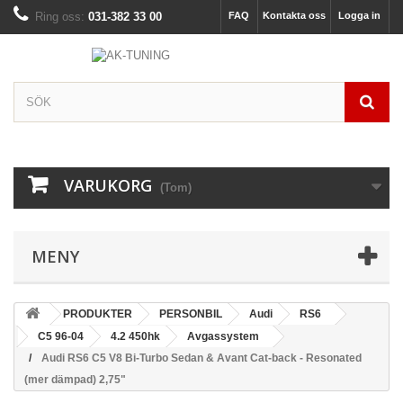
Ring oss:
031-382 33 00
FAQ
Kontakta oss
Logga in
VARUKORG
(Tom)
MENY
PRODUKTER
PERSONBIL
Audi
RS6
C5 96-04
4.2 450hk
Avgassystem
Audi RS6 C5 V8 Bi-Turbo Sedan & Avant Cat-back - Resonated
(mer dämpad) 2,75"