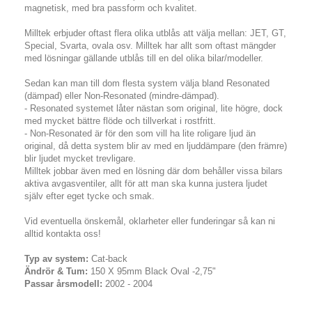
magnetisk, med bra passform och kvalitet.
Milltek erbjuder oftast flera olika utblås att välja mellan: JET, GT,
Special, Svarta, ovala osv. Milltek har allt som oftast mängder
med lösningar gällande utblås till en del olika bilar/modeller.
Sedan kan man till dom flesta system välja bland Resonated
(dämpad) eller Non-Resonated (mindre-dämpad).
- Resonated systemet låter nästan som original, lite högre, dock
med mycket bättre flöde och tillverkat i rostfritt.
- Non-Resonated är för den som vill ha lite roligare ljud än
original, då detta system blir av med en ljuddämpare (den främre)
blir ljudet mycket trevligare.
Milltek jobbar även med en lösning där dom behåller vissa bilars
aktiva avgasventiler, allt för att man ska kunna justera ljudet
själv efter eget tycke och smak.
Vid eventuella önskemål, oklarheter eller funderingar så kan ni
alltid kontakta oss!
Typ av system:
Cat-back
Ändrör & Tum:
150 X 95mm Black Oval -2,75"
Passar årsmodell:
2002 - 2004