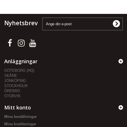
Nyhetsbrev
Anläggningar
GÖTEBORG (HQ)
SKÅNE
JÖNKÖPING
STOCKHOLM
ÖREBRO
STORVIK
Mitt konto
Mina beställningar
Mina krediteringar