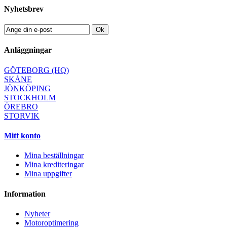
Nyhetsbrev
Ok
Anläggningar
GÖTEBORG (HQ)
SKÅNE
JÖNKÖPING
STOCKHOLM
ÖREBRO
STORVIK
Mitt konto
Mina beställningar
Mina krediteringar
Mina uppgifter
Information
Nyheter
Motoroptimering