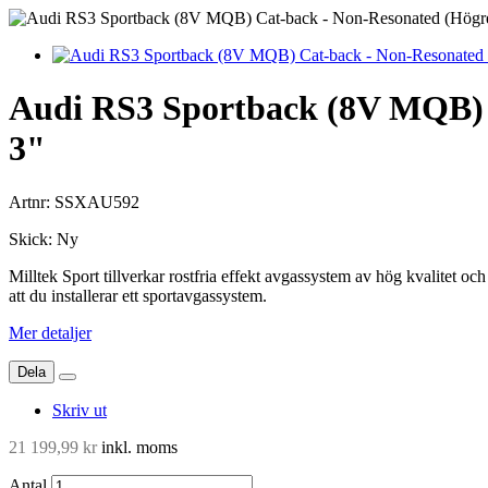
Audi RS3 Sportback (8V MQB) C
3"
Artnr:
SSXAU592
Skick:
Ny
Milltek Sport tillverkar rostfria effekt avgassystem av hög kvalitet o
att du installerar ett sportavgassystem.
Mer detaljer
Dela
Skriv ut
21 199,99 kr
inkl. moms
Antal