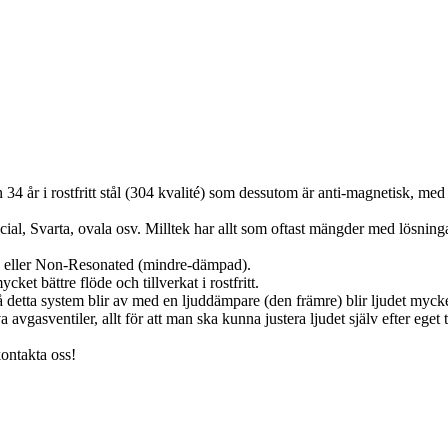
4 år i rostfritt stål (304 kvalité) som dessutom är anti-magnetisk, med 
cial, Svarta, ovala osv. Milltek har allt som oftast mängder med lösningar
) eller Non-Resonated (mindre-dämpad).
et bättre flöde och tillverkat i rostfritt.
då detta system blir av med en ljuddämpare (den främre) blir ljudet mycke
 avgasventiler, allt för att man ska kunna justera ljudet själv efter ege
kontakta oss!