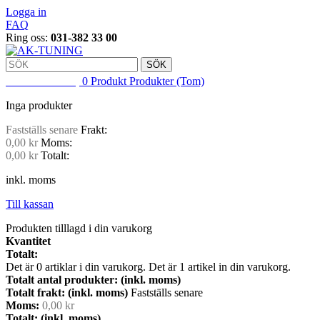
Logga in
FAQ
Ring oss:
031-382 33 00
SÖK
VARUKORG
0
Produkt
Produkter
(Tom)
Inga produkter
Fastställs senare
Frakt:
0,00 kr
Moms:
0,00 kr
Totalt:
inkl. moms
Till kassan
Produkten tilllagd i din varukorg
Kvantitet
Totalt:
Det är
0
artiklar i din varukorg.
Det är 1 artikel in din varukorg.
Totalt antal produkter: (inkl. moms)
Totalt frakt: (inkl. moms)
Fastställs senare
Moms:
0,00 kr
Totalt: (inkl. moms)