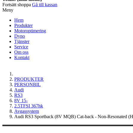
Fortsätt shoppa
Gå till kassan
Meny
Hem
Produkter
Motoroptimering
Dyno
Tjänster
Service
Om oss
Kontakt
PRODUKTER
PERSONBIL
Audi
RS3
8V 15-
2.5TFSI 367hk
Avgassystem
Audi RS3 Sportback (8V MQB) Cat-back - Non-Resonated (Hö