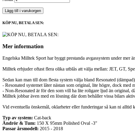
Lägg till i varukorgen
KÖP NU, BETALA SEN:
Mer information
Engelska Milltek Sport har byggt prestanda avgassystem under mer än 3
Milltek erbjuder oftast flera olika utblås att välja mellan: JET, GT, Spe
Sedan kan man till dom flesta system välja bland Resonated (dämpad
- Resonated systemet låter nästan som original, lite högre, dock med myck
- Non-Resonated är för den som vill ha lite roligare ljud än original, 
Milltek jobbar även med en lösning där dom behåller vissa bilars aktiva
Vid eventuella önskemål, oklarheter eller funderingar så kan ni alltid 
Typ av system:
Cat-back
Ändrör & Tum:
150 X 95mm Polished Oval -3"
Passar årsmodell:
2015 - 2018