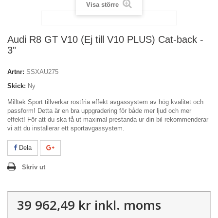
Visa större
Audi R8 GT V10 (Ej till V10 PLUS) Cat-back -
3"
Artnr:
SSXAU275
Skick:
Ny
Milltek Sport tillverkar rostfria effekt avgassystem av hög kvalitet och
passform! Detta är en bra uppgradering för både mer ljud och mer
effekt! För att du ska få ut maximal prestanda ur din bil rekommenderar
vi att du installerar ett sportavgassystem.
Dela
Skriv ut
39 962,49 kr
inkl. moms