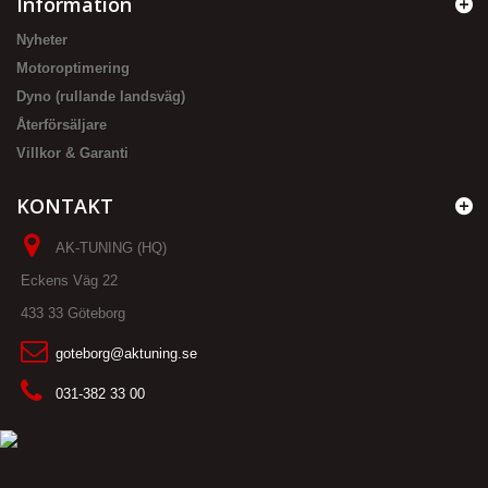
Information
Nyheter
Motoroptimering
Dyno (rullande landsväg)
Återförsäljare
Villkor & Garanti
KONTAKT
AK-TUNING (HQ)
Eckens Väg 22
433 33 Göteborg
goteborg@aktuning.se
031-382 33 00