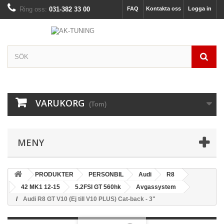
Ring oss:
031-382 33 00
FAQ
Kontakta oss
Logga in
VARUKORG
(Tom)
MENY
PRODUKTER
PERSONBIL
Audi
R8
42 MK1 12-15
5.2FSI GT 560hk
Avgassystem
Audi R8 GT V10 (Ej till V10 PLUS) Cat-back - 3"