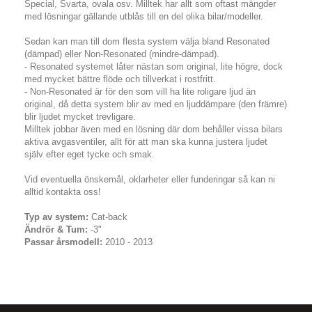
Special, Svarta, ovala osv. Milltek har allt som oftast mängder
med lösningar gällande utblås till en del olika bilar/modeller.
Sedan kan man till dom flesta system välja bland Resonated
(dämpad) eller Non-Resonated (mindre-dämpad).
- Resonated systemet låter nästan som original, lite högre, dock
med mycket bättre flöde och tillverkat i rostfritt.
- Non-Resonated är för den som vill ha lite roligare ljud än
original, då detta system blir av med en ljuddämpare (den främre)
blir ljudet mycket trevligare.
Milltek jobbar även med en lösning där dom behåller vissa bilars
aktiva avgasventiler, allt för att man ska kunna justera ljudet
själv efter eget tycke och smak.
Vid eventuella önskemål, oklarheter eller funderingar så kan ni
alltid kontakta oss!
Typ av system:
Cat-back
Ändrör & Tum:
-3"
Passar årsmodell:
2010 - 2013