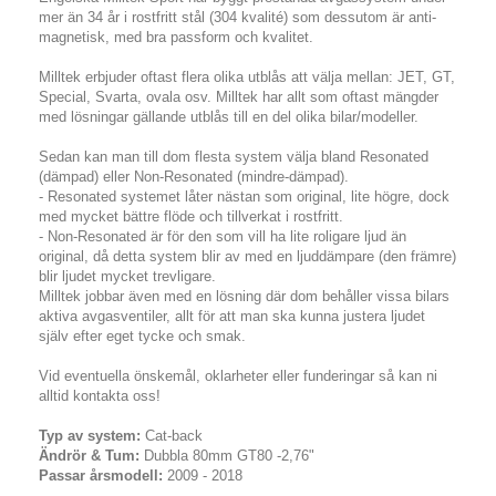
mer än 34 år i rostfritt stål (304 kvalité) som dessutom är anti-
magnetisk, med bra passform och kvalitet.
Milltek erbjuder oftast flera olika utblås att välja mellan: JET, GT,
Special, Svarta, ovala osv. Milltek har allt som oftast mängder
med lösningar gällande utblås till en del olika bilar/modeller.
Sedan kan man till dom flesta system välja bland Resonated
(dämpad) eller Non-Resonated (mindre-dämpad).
- Resonated systemet låter nästan som original, lite högre, dock
med mycket bättre flöde och tillverkat i rostfritt.
- Non-Resonated är för den som vill ha lite roligare ljud än
original, då detta system blir av med en ljuddämpare (den främre)
blir ljudet mycket trevligare.
Milltek jobbar även med en lösning där dom behåller vissa bilars
aktiva avgasventiler, allt för att man ska kunna justera ljudet
själv efter eget tycke och smak.
Vid eventuella önskemål, oklarheter eller funderingar så kan ni
alltid kontakta oss!
Typ av system:
Cat-back
Ändrör & Tum:
Dubbla 80mm GT80 -2,76"
Passar årsmodell:
2009 - 2018