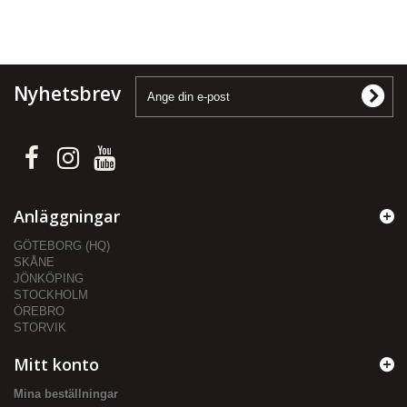
Nyhetsbrev
Anläggningar
GÖTEBORG (HQ)
SKÅNE
JÖNKÖPING
STOCKHOLM
ÖREBRO
STORVIK
Mitt konto
Mina beställningar