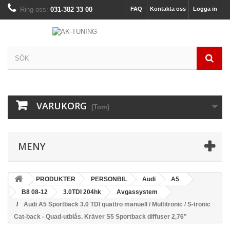
Ring oss:
031-382 33 00
FAQ
Kontakta oss
Logga in
VARUKORG
(Tom)
MENY
PRODUKTER
PERSONBIL
Audi
A5
B8 08-12
3.0TDI 204hk
Avgassystem
Audi A5 Sportback 3.0 TDI quattro manuell / Multitronic / S-tronic
Cat-back - Quad-utblås. Kräver S5 Sportback diffuser 2,76"