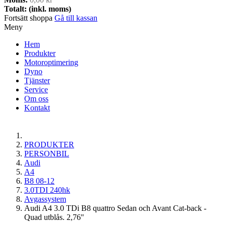
Totalt: (inkl. moms)
Fortsätt shoppa
Gå till kassan
Meny
Hem
Produkter
Motoroptimering
Dyno
Tjänster
Service
Om oss
Kontakt
PRODUKTER
PERSONBIL
Audi
A4
B8 08-12
3.0TDI 240hk
Avgassystem
Audi A4 3.0 TDi B8 quattro Sedan och Avant Cat-back -
Quad utblås. 2,76"