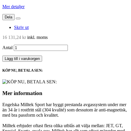
Mer detaljer
Dela
Skriv ut
16 131,24 kr
inkl. moms
Antal
Lägg till i varukorgen
KÖP NU, BETALA SEN:
Mer information
Engelska Milltek Sport har byggt prestanda avgassystem under mer
än 34 år i rostfritt stål (304 kvalité) som dessutom är anti-magnetisk,
med bra passform och kvalitet.
Milltek erbjuder oftast flera olika utblås att välja mellan: JET, GT,
Special, Svarta, ovala osv. Milltek har allt som oftast mängder med