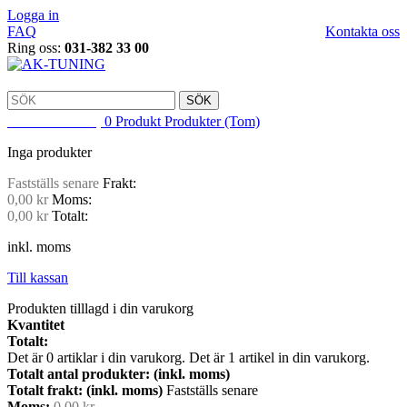
Logga in
FAQ
Kontakta oss
Ring oss:
031-382 33 00
SÖK
VARUKORG
0
Produkt
Produkter
(Tom)
Inga produkter
Fastställs senare
Frakt:
0,00 kr
Moms:
0,00 kr
Totalt:
inkl. moms
Till kassan
Produkten tilllagd i din varukorg
Kvantitet
Totalt:
Det är
0
artiklar i din varukorg.
Det är 1 artikel in din varukorg.
Totalt antal produkter: (inkl. moms)
Totalt frakt: (inkl. moms)
Fastställs senare
Moms:
0,00 kr