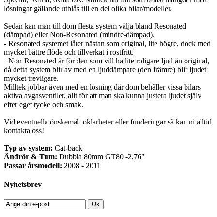
lösningar gällande utblås till en del olika bilar/modeller.
Sedan kan man till dom flesta system välja bland Resonated
(dämpad) eller Non-Resonated (mindre-dämpad).
- Resonated systemet låter nästan som original, lite högre, dock med
mycket bättre flöde och tillverkat i rostfritt.
- Non-Resonated är för den som vill ha lite roligare ljud än original,
då detta system blir av med en ljuddämpare (den främre) blir ljudet
mycket trevligare.
Milltek jobbar även med en lösning där dom behåller vissa bilars
aktiva avgasventiler, allt för att man ska kunna justera ljudet själv
efter eget tycke och smak.
Vid eventuella önskemål, oklarheter eller funderingar så kan ni alltid
kontakta oss!
Typ av system:
Cat-back
Ändrör & Tum:
Dubbla 80mm GT80 -2,76"
Passar årsmodell:
2008 - 2011
Nyhetsbrev
Ok