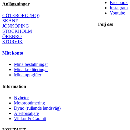
Facebook
Anläggningar
Instagram
Youtube
GÖTEBORG (HQ)
SKÅNE
Följ oss
JÖNKÖPING
STOCKHOLM
ÖREBRO
STORVIK
Mitt konto
Mina beställningar
Mina krediteringar
Mina uppgifter
Information
Nyheter
Motoroptimering
Dyno (rullande landsväg)
Återförsäljare
Villkor & Garanti
KONTAKT