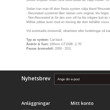
Sedan kan man till dom flesta system välja bland Resona
- Resonated systemet låter nästan som original, lite högre, 
- Non-Resonated är för den som vill ha lite roligare ljud än 
Milltek jobbar även med en lösning där dom behåller vissa bi
Vid eventuella önskemål, oklarheter eller funderingar så kan
Typ av system:
Cat-back
Ändrör & Tum:
100mm GT100B -2,76"
Passar årsmodell:
2008 - 2011
Nyhetsbrev
Anläggningar
Mitt konto