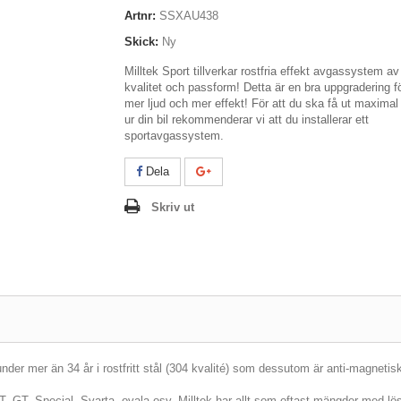
Artnr:
SSXAU438
Skick:
Ny
Milltek Sport tillverkar rostfria effekt avgassystem a
kvalitet och passform! Detta är en bra uppgradering f
mer ljud och mer effekt! För att du ska få ut maximal
ur din bil rekommenderar vi att du installerar ett
sportavgassystem.
Dela
Skriv ut
er mer än 34 år i rostfritt stål (304 kvalité) som dessutom är anti-magnetis
JET, GT, Special, Svarta, ovala osv. Milltek har allt som oftast mängder med lösn