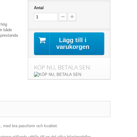
Antal
v hög
ör både
 prestanda
Lägg till i
varukorgen
KÖP NU, BETALA SEN:
k, med bra passform och kvalitet.
ingar gällande utblås till en del olika bilar/modeller.