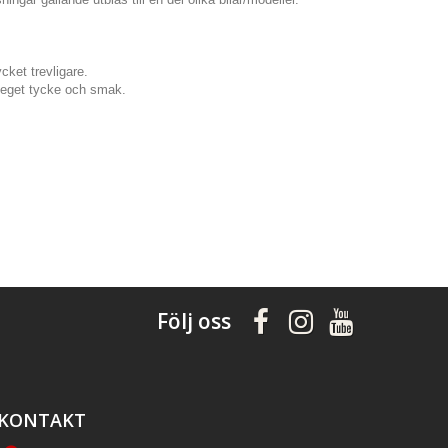
cket trevligare.
er eget tycke och smak.
Följ oss
KONTAKT