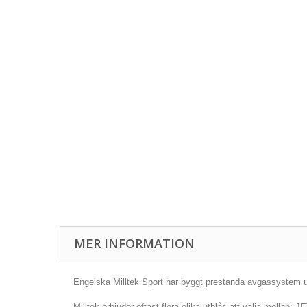
MER INFORMATION
Engelska Milltek Sport har byggt prestanda avgassystem und
Milltek erbjuder oftast flera olika utblås att välja mellan: 