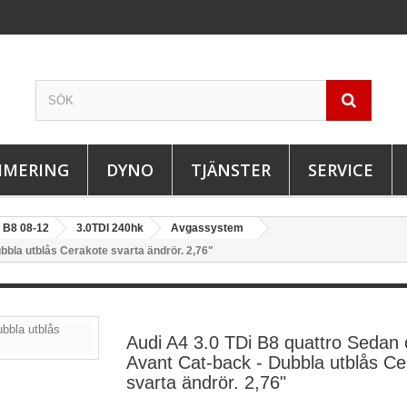
IMERING
DYNO
TJÄNSTER
SERVICE
B8 08-12
3.0TDI 240hk
Avgassystem
bbla utblås Cerakote svarta ändrör. 2,76"
Audi A4 3.0 TDi B8 quattro Sedan
Avant Cat-back - Dubbla utblås Ce
svarta ändrör. 2,76"