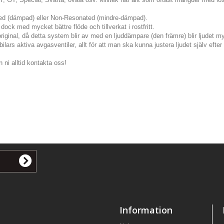
ted (dämpad) eller Non-Resonated (mindre-dämpad).
dock med mycket bättre flöde och tillverkat i rostfritt.
original, då detta system blir av med en ljuddämpare (den främre) blir ljudet my
lars aktiva avgasventiler, allt för att man ska kunna justera ljudet själv eft
 ni alltid kontakta oss!
Information