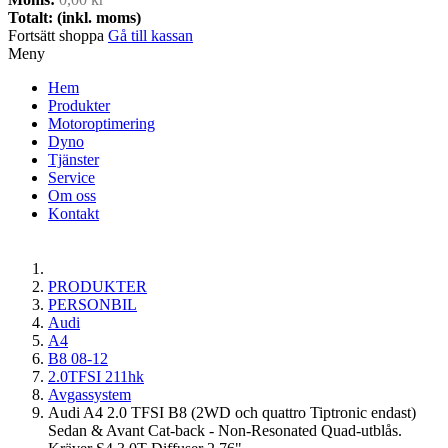
Totalt: (inkl. moms)
Fortsätt shoppa
Gå till kassan
Meny
Hem
Produkter
Motoroptimering
Dyno
Tjänster
Service
Om oss
Kontakt
PRODUKTER
PERSONBIL
Audi
A4
B8 08-12
2.0TFSI 211hk
Avgassystem
Audi A4 2.0 TFSI B8 (2WD och quattro Tiptronic endast)
Sedan & Avant Cat-back - Non-Resonated Quad-utblås.