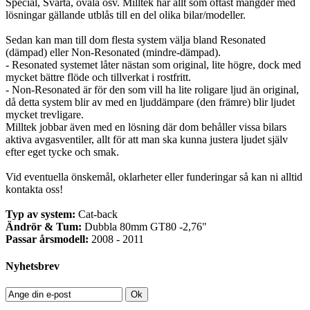
Special, Svarta, ovala osv. Milltek har allt som oftast mängder med
lösningar gällande utblås till en del olika bilar/modeller.
Sedan kan man till dom flesta system välja bland Resonated
(dämpad) eller Non-Resonated (mindre-dämpad).
- Resonated systemet låter nästan som original, lite högre, dock med
mycket bättre flöde och tillverkat i rostfritt.
- Non-Resonated är för den som vill ha lite roligare ljud än original,
då detta system blir av med en ljuddämpare (den främre) blir ljudet
mycket trevligare.
Milltek jobbar även med en lösning där dom behåller vissa bilars
aktiva avgasventiler, allt för att man ska kunna justera ljudet själv
efter eget tycke och smak.
Vid eventuella önskemål, oklarheter eller funderingar så kan ni alltid
kontakta oss!
Typ av system:
Cat-back
Ändrör & Tum:
Dubbla 80mm GT80 -2,76"
Passar årsmodell:
2008 - 2011
Nyhetsbrev
Ok