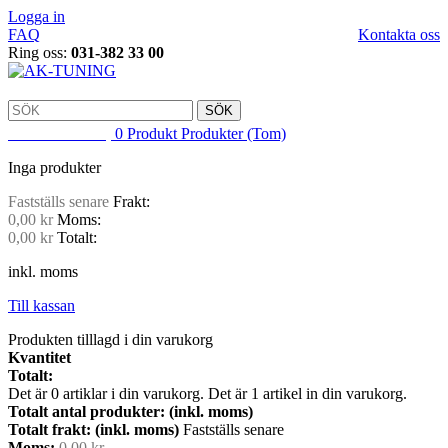
Logga in
FAQ
Kontakta oss
Ring oss:
031-382 33 00
SÖK
VARUKORG
0
Produkt
Produkter
(Tom)
Inga produkter
Fastställs senare
Frakt:
0,00 kr
Moms:
0,00 kr
Totalt:
inkl. moms
Till kassan
Produkten tilllagd i din varukorg
Kvantitet
Totalt:
Det är
0
artiklar i din varukorg.
Det är 1 artikel in din varukorg.
Totalt antal produkter: (inkl. moms)
Totalt frakt: (inkl. moms)
Fastställs senare
Moms:
0,00 kr