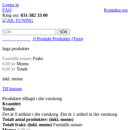
Logga in
FAQ
Kontakta oss
Ring oss:
031-382 33 00
SÖK
VARUKORG
0
Produkt
Produkter
(Tom)
Inga produkter
Fastställs senare
Frakt:
0,00 kr
Moms:
0,00 kr
Totalt:
inkl. moms
Till kassan
Produkten tilllagd i din varukorg
Kvantitet
Totalt:
Det är
0
artiklar i din varukorg.
Det är 1 artikel in din varukorg.
Totalt antal produkter: (inkl. moms)
Totalt frakt: (inkl. moms)
Fastställs senare
Moms:
0,00 kr