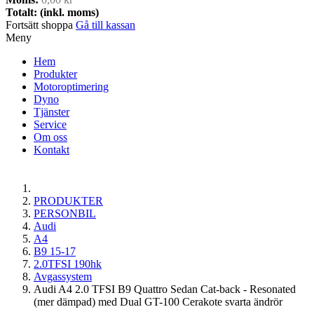
Totalt: (inkl. moms)
Fortsätt shoppa
Gå till kassan
Meny
Hem
Produkter
Motoroptimering
Dyno
Tjänster
Service
Om oss
Kontakt
PRODUKTER
PERSONBIL
Audi
A4
B9 15-17
2.0TFSI 190hk
Avgassystem
Audi A4 2.0 TFSI B9 Quattro Sedan Cat-back - Resonated
(mer dämpad) med Dual GT-100 Cerakote svarta ändrör