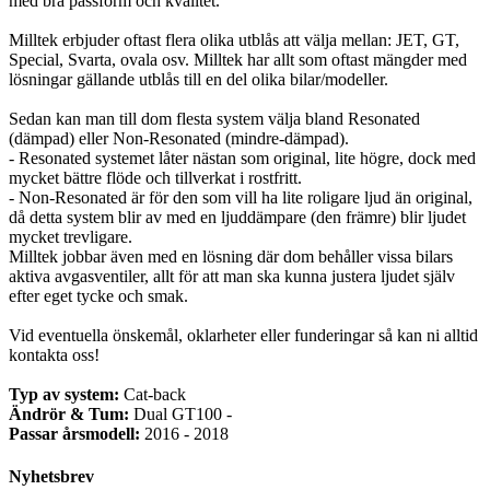
med bra passform och kvalitet.
Milltek erbjuder oftast flera olika utblås att välja mellan: JET, GT,
Special, Svarta, ovala osv. Milltek har allt som oftast mängder med
lösningar gällande utblås till en del olika bilar/modeller.
Sedan kan man till dom flesta system välja bland Resonated
(dämpad) eller Non-Resonated (mindre-dämpad).
- Resonated systemet låter nästan som original, lite högre, dock med
mycket bättre flöde och tillverkat i rostfritt.
- Non-Resonated är för den som vill ha lite roligare ljud än original,
då detta system blir av med en ljuddämpare (den främre) blir ljudet
mycket trevligare.
Milltek jobbar även med en lösning där dom behåller vissa bilars
aktiva avgasventiler, allt för att man ska kunna justera ljudet själv
efter eget tycke och smak.
Vid eventuella önskemål, oklarheter eller funderingar så kan ni alltid
kontakta oss!
Typ av system:
Cat-back
Ändrör & Tum:
Dual GT100 -
Passar årsmodell:
2016 - 2018
Nyhetsbrev