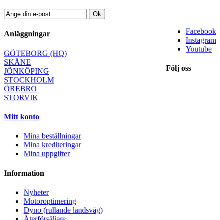
Ok
Facebook
Anläggningar
Instagram
Youtube
GÖTEBORG (HQ)
SKÅNE
Följ oss
JÖNKÖPING
STOCKHOLM
ÖREBRO
STORVIK
Mitt konto
Mina beställningar
Mina krediteringar
Mina uppgifter
Information
Nyheter
Motoroptimering
Dyno (rullande landsväg)
Återförsäljare