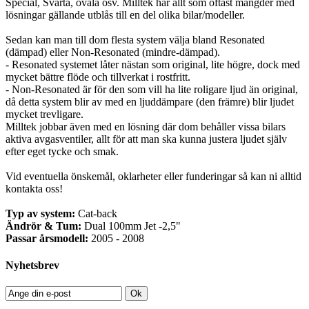
Special, Svarta, ovala osv. Milltek har allt som oftast mängder med
lösningar gällande utblås till en del olika bilar/modeller.
Sedan kan man till dom flesta system välja bland Resonated
(dämpad) eller Non-Resonated (mindre-dämpad).
- Resonated systemet låter nästan som original, lite högre, dock med
mycket bättre flöde och tillverkat i rostfritt.
- Non-Resonated är för den som vill ha lite roligare ljud än original,
då detta system blir av med en ljuddämpare (den främre) blir ljudet
mycket trevligare.
Milltek jobbar även med en lösning där dom behåller vissa bilars
aktiva avgasventiler, allt för att man ska kunna justera ljudet själv
efter eget tycke och smak.
Vid eventuella önskemål, oklarheter eller funderingar så kan ni alltid
kontakta oss!
Typ av system:
Cat-back
Ändrör & Tum:
Dual 100mm Jet -2,5"
Passar årsmodell:
2005 - 2008
Nyhetsbrev
Ok