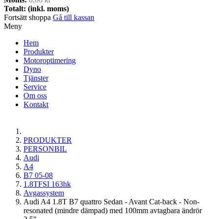
Totalt: (inkl. moms)
Fortsätt shoppa
Gå till kassan
Meny
Hem
Produkter
Motoroptimering
Dyno
Tjänster
Service
Om oss
Kontakt
PRODUKTER
PERSONBIL
Audi
A4
B7 05-08
1.8TFSI 163hk
Avgassystem
Audi A4 1.8T B7 quattro Sedan - Avant Cat-back - Non-
resonated (mindre dämpad) med 100mm avtagbara ändrör