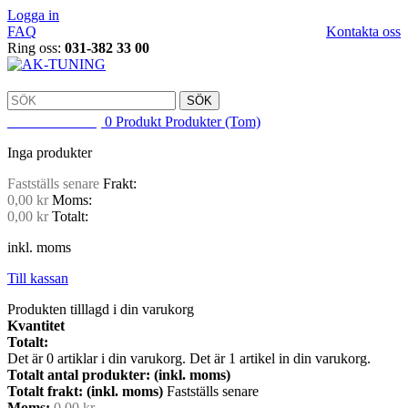
Logga in
FAQ
Kontakta oss
Ring oss:
031-382 33 00
SÖK
VARUKORG
0
Produkt
Produkter
(Tom)
Inga produkter
Fastställs senare
Frakt:
0,00 kr
Moms:
0,00 kr
Totalt:
inkl. moms
Till kassan
Produkten tilllagd i din varukorg
Kvantitet
Totalt:
Det är
0
artiklar i din varukorg.
Det är 1 artikel in din varukorg.
Totalt antal produkter: (inkl. moms)
Totalt frakt: (inkl. moms)
Fastställs senare
Moms:
0,00 kr