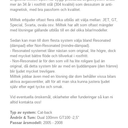
mer än 34 år i rostfritt stål (304 kvalité) som dessutom är anti-
magnetisk, med bra passform och kvalitet.
Milltek erbjuder oftast flera olika utblås att välja mellan: JET, GT,
Special, Svarta, ovala osv. Milltek har allt som oftast mängder
med lösningar gällande utblås till en del olika bilar/modeller.
Sedan kan man till dom flesta system välja bland Resonated
(dämpad) eller Non-Resonated (mindre-dämpad).
- Resonated systemet låter nästan som original, lite högre, dock
med mycket bättre flöde och tillverkat i rostfritt.
- Non-Resonated är för den som vill ha lite roligare ljud än
original, då detta system blir av med en ljuddämpare (den främre)
blir ljudet mycket trevligare.
Milltek jobbar även med en lösning där dom behåller vissa bilars
aktiva avgasventiler, allt för att man ska kunna justera ljudet
själv efter eget tycke och smak.
Vid eventuella önskemål, oklarheter eller funderingar så kan ni
alltid kontakta oss!
Typ av system:
Cat-back
Ändrör & Tum:
Dual 100mm GT100 -2,5"
Passar årsmodell:
2005 - 2008