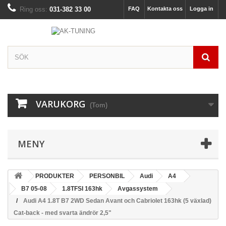
Ring oss:
031-382 33 00
FAQ
Kontakta oss
Logga in
VARUKORG
(Tom)
MENY
PRODUKTER
PERSONBIL
Audi
A4
B7 05-08
1.8TFSI 163hk
Avgassystem
Audi A4 1.8T B7 2WD Sedan Avant och Cabriolet 163hk (5 växlad)
Cat-back - med svarta ändrör 2,5"