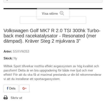
Visa större
Volkswagen Golf MK7 R 2.0 TSI 300hk Turbo-
back med racekatalysator - Resonated (mer
dämpad). Kräver Steg 2 mjukvara 3"
Artnr:
SSXVW253
Skick:
Ny
Milltek Sport tillverkar rostfria effekt avgassystem av hög kvalitet och
passform! Detta är en bra uppgradering för både mer ljud och mer
effekt! För att du ska få ut maximal prestanda ur din bil rekommenderar
vi att du installerar ett sportavgassystem.
Dela
Skriv ut