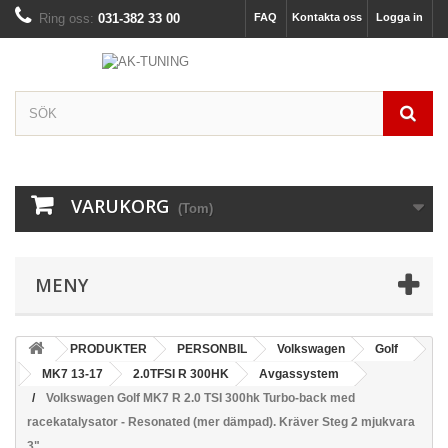
Ring oss:
031-382 33 00
FAQ
Kontakta oss
Logga in
VARUKORG
(Tom)
MENY
PRODUKTER
PERSONBIL
Volkswagen
Golf
MK7 13-17
2.0TFSI R 300HK
Avgassystem
Volkswagen Golf MK7 R 2.0 TSI 300hk Turbo-back med
racekatalysator - Resonated (mer dämpad). Kräver Steg 2 mjukvara
3"