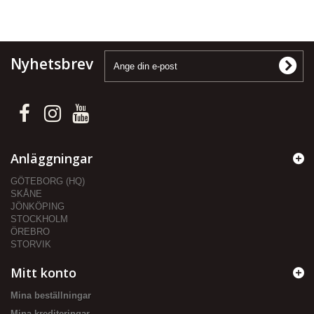
Nyhetsbrev
Anläggningar
GÖTEBORG (HQ)
SKÅNE
JÖNKÖPING
STOCKHOLM
ÖREBRO
STORVIK
Mitt konto
Mina beställningar
Mina krediteringar