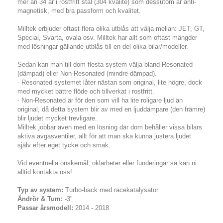
mer än 34 år i rostfritt stål (304 kvalité) som dessutom är anti-
magnetisk, med bra passform och kvalitet.
Milltek erbjuder oftast flera olika utblås att välja mellan: JET, GT,
Special, Svarta, ovala osv. Milltek har allt som oftast mängder
med lösningar gällande utblås till en del olika bilar/modeller.
Sedan kan man till dom flesta system välja bland Resonated
(dämpad) eller Non-Resonated (mindre-dämpad).
- Resonated systemet låter nästan som original, lite högre, dock
med mycket bättre flöde och tillverkat i rostfritt.
- Non-Resonated är för den som vill ha lite roligare ljud än
original, då detta system blir av med en ljuddämpare (den främre)
blir ljudet mycket trevligare.
Milltek jobbar även med en lösning där dom behåller vissa bilars
aktiva avgasventiler, allt för att man ska kunna justera ljudet
själv efter eget tycke och smak.
Vid eventuella önskemål, oklarheter eller funderingar så kan ni
alltid kontakta oss!
Typ av system:
Turbo-back med racekatalysator
Ändrör & Tum:
-3"
Passar årsmodell:
2014 - 2018