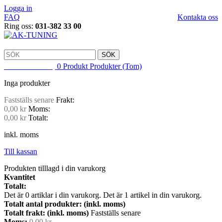
Logga in
FAQ
Kontakta oss
Ring oss:
031-382 33 00
SÖK
VARUKORG
0
Produkt
Produkter
(Tom)
Inga produkter
Fastställs senare
Frakt:
0,00 kr
Moms:
0,00 kr
Totalt:
inkl. moms
Till kassan
Produkten tilllagd i din varukorg
Kvantitet
Totalt:
Det är
0
artiklar i din varukorg.
Det är 1 artikel in din varukorg.
Totalt antal produkter: (inkl. moms)
Totalt frakt: (inkl. moms)
Fastställs senare
Moms:
0,00 kr