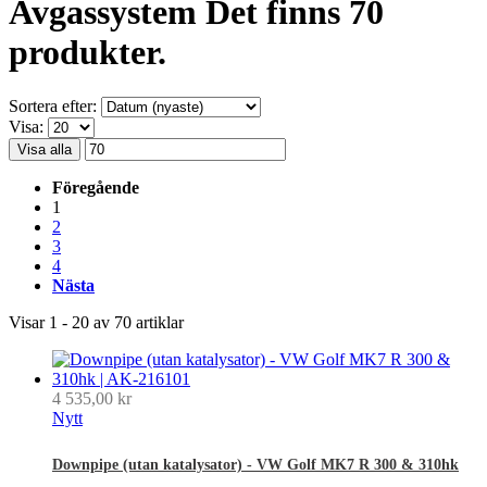
Avgassystem
Det finns 70
produkter.
Sortera efter:
Visa:
Visa alla
Föregående
1
2
3
4
Nästa
Visar 1 - 20 av 70 artiklar
4 535,00 kr
Nytt
Downpipe (utan katalysator) - VW Golf MK7 R 300 & 310hk