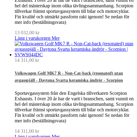
Exhausts. I över 20 år har de varit i branschen, samt vunnit en
hel del mästerskap inom olika tävlingssammanhang. Scorpion
tillverkar främst sportavgassystem till bilar och motorcyklar.
Fin kvalité och utmärkt passform rakt igenom! Se nedan för
mer info (beställningsvara)
13 032,00 kr
Lägg i varukorgen
Mer
14 311,00 kr
Volkswagen Golf MK7 R - Non-Cat-back (resonated) utan
avgasspjäll - Daytona Svarta keramiska ändrör - Scorpion
Sportavgassystem från den Engelska tillverkaren Scorpion
Exhausts. I över 20 år har de varit i branschen, samt vunnit en
hel del mästerskap inom olika tävlingssammanhang. Scorpion
tillverkar främst sportavgassystem till bilar och motorcyklar.
Fin kvalité och utmärkt passform rakt igenom! Se nedan för
mer info (beställningsvara)
14 311,00 kr
Lägg i varukorgen
Mer