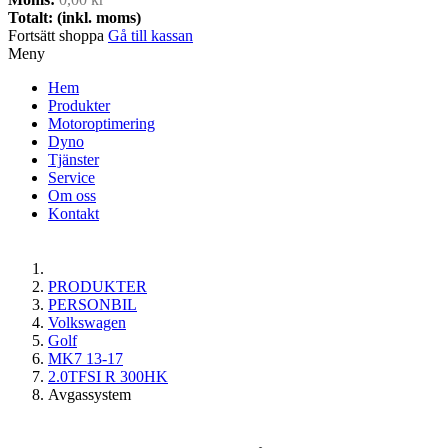
Totalt: (inkl. moms)
Fortsätt shoppa
Gå till kassan
Meny
Hem
Produkter
Motoroptimering
Dyno
Tjänster
Service
Om oss
Kontakt
PRODUKTER
PERSONBIL
Volkswagen
Golf
MK7 13-17
2.0TFSI R 300HK
Avgassystem